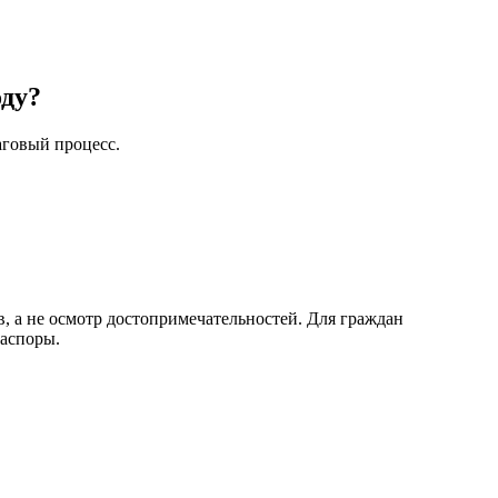
оду?
аговый процесс.
ов, а не осмотр достопримечательностей. Для граждан
иаспоры.