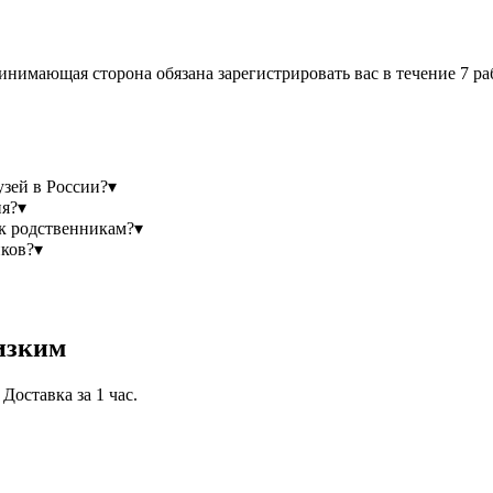
ринимающая сторона обязана зарегистрировать вас в течение 7 р
зей в России?
▾
ия?
▾
 к родственникам?
▾
иков?
▾
изким
Доставка за 1 час.