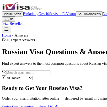
Einladung
Geschäftsvisum
E-Visum
Na
Visum-Arten
So Funktioniert's
🇩🇪
de
Jetzt Bestellen
Home
Answers
0
+ Expert Answers
Russian Visa Questions & Answ
Find expert answers to the most common questions about Russian visas
Ready to Get Your Russian Visa?
Order your visa invitation letter online — delivered by email in 5 min
Order Visa Invitation — from $19