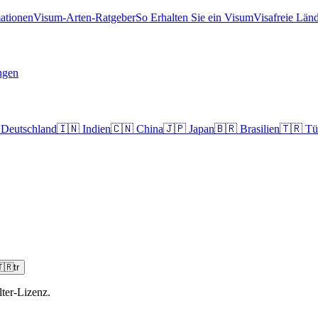
ationen
Visum-Arten-Ratgeber
So Erhalten Sie ein Visum
Visafreie Län
ngen
Deutschland
🇮🇳
Indien
🇨🇳
China
🇯🇵
Japan
🇧🇷
Brasilien
🇹🇷
Tü
🇷
tr
ter-Lizenz.