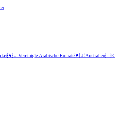
der
rkei
🇦🇪
Vereinigte Arabische Emirate
🇦🇺
Australien
🇫🇷