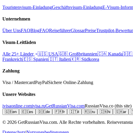
Touristenvisum-Einladung
Geschäftsvisum-Einladung
E-Visum-Inform
Unternehmen
Über Uns
FAQ
Blog
FAQ
Reiseführer
Glossar
Preise
Trustpilot-Bewertu
Visum-Leitfäden
Alle 25+ Länder
🇺🇸
USA
🇬🇧
Großbritannien
🇨🇦
Kanada
🇩🇪
Frankreich
🇪🇸
Spanien
🇮🇹
Italien
🇰🇷
Südkorea
Zahlung
Visa / Mastercard
PayPal
Sichere Online-Zahlung
Unsere Websites
ivisaonline.com
ivisa.ru
GetRussianVisa.com
RussianVisa.co
(this site)
🇬🇧
en
🇪🇸
es
🇩🇪
de
🇫🇷
fr
🇮🇹
it
🇷🇺
ru
🇮🇳
hi
🇸🇦
ar

© 2026
GetRussianVisa.com. Alle Rechte vorbehalten. Reiseveranstal
Datenschutz
|
Nutzungsbedingungen