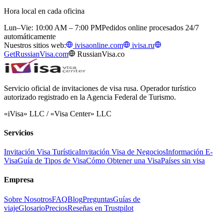
Hora local en cada oficina
Lun–Vie: 10:00 AM – 7:00 PM
Pedidos online procesados 24/7
automáticamente
Nuestros sitios web:
ivisaonline.com
ivisa.ru
GetRussianVisa.com
RussianVisa.co
Servicio oficial de invitaciones de visa rusa. Operador turístico
autorizado registrado en la Agencia Federal de Turismo.
«iVisa» LLC / «Visa Center» LLC
Servicios
Invitación Visa Turística
Invitación Visa de Negocios
Información E-
Visa
Guía de Tipos de Visa
Cómo Obtener una Visa
Países sin visa
Empresa
Sobre Nosotros
FAQ
Blog
Preguntas
Guías de
viaje
Glosario
Precios
Reseñas en Trustpilot