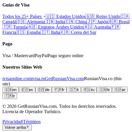
Guías de Visa
Todos los 25+ Países
🇺🇸
Estados Unidos
🇬🇧
Reino Unido
🇨🇦
Canadá
🇩🇪
Alemania
🇮🇳
India
🇨🇳
China
🇯🇵
Japón
🇧🇷
Brasil
🇹🇷
Turquía
🇦🇪
Emiratos Árabes Unidos
🇦🇺
Australia
🇫🇷
Francia
🇪🇸
España
🇮🇹
Italia
🇰🇷
Corea del Sur
Pago
Visa / Mastercard
PayPal
Pago seguro online
Nuestros Sitios Web
ivisaonline.com
ivisa.ru
GetRussianVisa.com
RussianVisa.co
(this
site)
🇬🇧
en
🇪🇸
es
🇩🇪
de
🇫🇷
fr
🇮🇹
it
🇷🇺
ru
🇮🇳
hi
🇸🇦
ar
🇹🇷
tr
© 2026
GetRussianVisa.com. Todos los derechos reservados.
Licencia de Operador Turístico.
Privacidad
|
Términos
Volver arriba