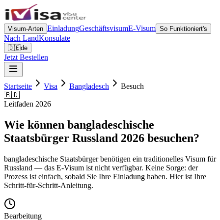
Einladung
Geschäftsvisum
E-Visum
Visum-Arten
So Funktioniert's
Nach Land
Konsulate
🇩🇪
de
Jetzt Bestellen
Startseite
Visa
Bangladesch
Besuch
🇧🇩
Leitfaden 2026
Wie können bangladeschische
Staatsbürger Russland 2026 besuchen?
bangladeschische Staatsbürger benötigen ein traditionelles Visum für
Russland — das E-Visum ist nicht verfügbar. Keine Sorge: der
Prozess ist einfach, sobald Sie Ihre Einladung haben. Hier ist Ihre
Schritt-für-Schritt-Anleitung.
Bearbeitung