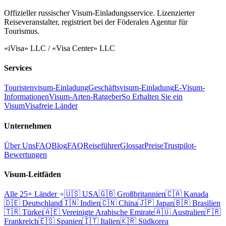
Offizieller russischer Visum-Einladungsservice. Lizenzierter
Reiseveranstalter, registriert bei der Föderalen Agentur für
Tourismus.
«iVisa» LLC / «Visa Center» LLC
Services
Touristenvisum-Einladung
Geschäftsvisum-Einladung
E-Visum-
Informationen
Visum-Arten-Ratgeber
So Erhalten Sie ein
Visum
Visafreie Länder
Unternehmen
Über Uns
FAQ
Blog
FAQ
Reiseführer
Glossar
Preise
Trustpilot-
Bewertungen
Visum-Leitfäden
Alle 25+ Länder
🇺🇸
USA
🇬🇧
Großbritannien
🇨🇦
Kanada
🇩🇪
Deutschland
🇮🇳
Indien
🇨🇳
China
🇯🇵
Japan
🇧🇷
Brasilien
🇹🇷
Türkei
🇦🇪
Vereinigte Arabische Emirate
🇦🇺
Australien
🇫🇷
Frankreich
🇪🇸
Spanien
🇮🇹
Italien
🇰🇷
Südkorea