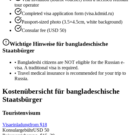
tour operator
Completed visa application form (visa.kdmid.ru)
Passport-sized photo (3.5×4.5cm, white background)
Consular fee (USD 50)
Wichtige Hinweise für bangladeschische
Staatsbürger
•
Bangladeshi citizens are NOT eligible for the Russian e-
visa. A traditional visa is required.
•
Travel medical insurance is recommended for your trip to
Russia.
Kostenübersicht für bangladeschische
Staatsbürger
Touristenvisum
Visaeinladung
from
$18
Konsulargebühr
USD 50