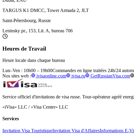
Dubaï, EAU
TARGUS K1 DMCC, Tower Armada 2, JLT
Saint-Pétersbourg, Russie
Leninsky pr., 153, Lit. A, bureau 706
Heures de Travail
Heure locale dans chaque bureau
Lun–Ven : 10h00 – 19h00
Commandes en ligne traitées 24h/24 autom
Nos sites web :
ivisaonline.com
ivisa.ru
GetRussianVisa.com
Service officiel d'invitations de visa russe. Tour-opérateur agréé enr
«iVisa» LLC / «Visa Center» LLC
Services
Invitation Visa Touristique
Invitation Visa d'Affaires
Informations E-Vi