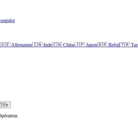
ustpilot
a
🇩🇪
Allemagne
🇮🇳
Inde
🇨🇳
Chine
🇯🇵
Japon
🇧🇷
Brésil
🇹🇷
Tur
🇷
tr
pérateur.