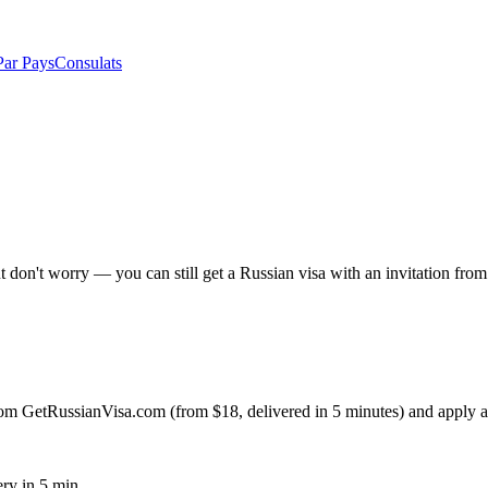
Par Pays
Consulats
ut don't worry — you can still get a Russian visa with an invitation fr
n from GetRussianVisa.com (from $18, delivered in 5 minutes) and apply
ery in 5 min