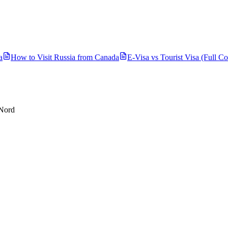
a
How to Visit Russia from
Canada
E-Visa vs Tourist Visa (Full C
Nord