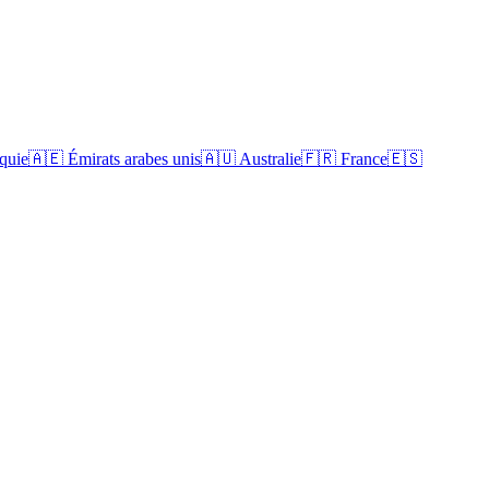
quie
🇦🇪
Émirats arabes unis
🇦🇺
Australie
🇫🇷
France
🇪🇸