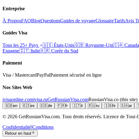
Entreprise
À Propos
FAQ
Blog
Questions
Guides de voyage
Glossaire
Tarifs
Avis Tr
Guides Visa
Tous les 25+ Pays
🇺🇸
États-Unis
🇬🇧
Royaume-Uni
🇨🇦
Canad
Espagne
🇮🇹
Italie
🇰🇷
Corée du Sud
Paiement
Visa / Mastercard
PayPal
Paiement sécurisé en ligne
Nos Sites Web
ivisaonline.com
ivisa.ru
GetRussianVisa.com
RussianVisa.co
(this site)
🇬🇧
en
🇪🇸
es
🇩🇪
de
🇫🇷
fr
🇮🇹
it
🇷🇺
ru
🇮🇳
hi
🇸🇦
ar

© 2026
GetRussianVisa.com. Tous droits réservés. Licence de Tour-O
Confidentialité
|
Conditions
Retour en haut