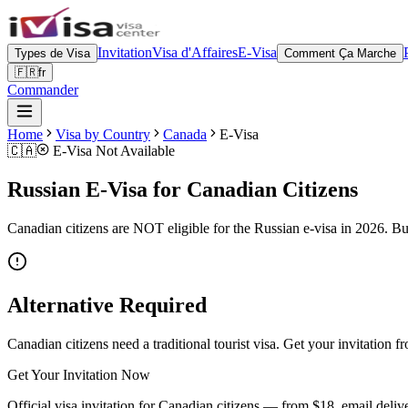
Invitation
Visa d'Affaires
E-Visa
Types de Visa
Comment Ça Marche
🇫🇷
fr
Commander
Home
Visa by Country
Canada
E-Visa
🇨🇦
E-Visa Not Available
Russian E-Visa for Canadian Citizens
Canadian citizens are NOT eligible for the Russian e-visa in 2026. B
Alternative Required
Canadian citizens need a traditional tourist visa. Get your invitatio
Get Your Invitation Now
Official visa invitation for Canadian citizens — from $18, email deliv