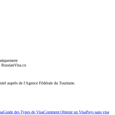
atiquement
RussianVisa.co
egistré auprès de l'Agence Fédérale du Tourisme.
sa
Guide des Types de Visa
Comment Obtenir un Visa
Pays sans visa