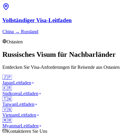
Vollständiger Visa-Leitfaden
China
→
Russland
Ostasien
Russisches Visum für Nachbarländer
Entdecken Sie Visa-Anforderungen für Reisende aus
Ostasien
🇯🇵
Japan
Leitfaden
🇰🇷
Südkorea
Leitfaden
🇹🇼
Taiwan
Leitfaden
🇻🇳
Vietnam
Leitfaden
🇲🇲
Myanmar
Leitfaden
Kontaktieren Sie Uns