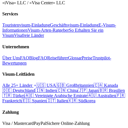
«iVisa» LLC / «Visa Center» LLC
Services
Touristenvisum-Einladung
Geschäftsvisum-Einladung
E-Visum-
Informationen
Visum-Arten-Ratgeber
So Erhalten Sie ein
Visum
Visafreie Länder
Unternehmen
Über Uns
FAQ
Blog
FAQ
Reiseführer
Glossar
Preise
Trustpilot-
Bewertungen
Visum-Leitfäden
Alle 25+ Länder
🇺🇸
USA
🇬🇧
Großbritannien
🇨🇦
Kanada
🇩🇪
Deutschland
🇮🇳
Indien
🇨🇳
China
🇯🇵
Japan
🇧🇷
Brasilien
🇹🇷
Türkei
🇦🇪
Vereinigte Arabische Emirate
🇦🇺
Australien
🇫🇷
Frankreich
🇪🇸
Spanien
🇮🇹
Italien
🇰🇷
Südkorea
Zahlung
Visa / Mastercard
PayPal
Sichere Online-Zahlung