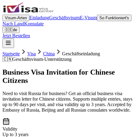
Einladung
Geschäftsvisum
E-Visum
Visum-Arten
So Funktioniert's
Nach Land
Konsulate
🇩🇪
de
Jetzt Bestellen
Startseite
Visa
China
Geschäftseinladung
🇨🇳
Geschäftsvisum-Unterstützung
Business Visa Invitation for Chinese
Citizens
Need to visit Russia for business? Get an official business visa
invitation letter for Chinese citizens. Supports multiple entries, stays
up to 90 days per visit, and visa validity up to 3 years. Accepted by
Embassy of Russia, Beijing and all Russian consulates worldwide.
Validity
Up to 3 years