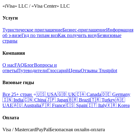
«iVisa» LLC / «Visa Center» LLC
Услуги
Туристическое приглашение
Бизнес-приглашение
Информация
об э-визе
Гид по типам виз
Как получить визу
Безвизовые
страны
Компания
О нас
FAQ
Блог
Вопросы и
ответы
Путеводители
Глоссарий
Цены
Отзывы Trustpilot
Визовые гиды
Все 25+ стран
🇺🇸
USA
🇬🇧
UK
🇨🇦
Canada
🇩🇪
Germany
🇮🇳
India
🇨🇳
China
🇯🇵
Japan
🇧🇷
Brazil
🇹🇷
Turkey
🇦🇪
UAE
🇦🇺
Australia
🇫🇷
France
🇪🇸
Spain
🇮🇹
Italy
🇰🇷
Korea
Оплата
Visa / Mastercard
PayPal
Безопасная онлайн-оплата