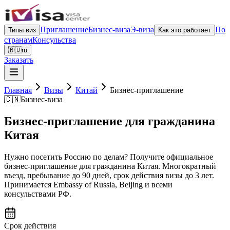
Приглашение
Бизнес-виза
Э-виза
По
Типы виз
Как это работает
странам
Консульства
🇷🇺
ru
Заказать
Главная
Визы
Китай
Бизнес-приглашение
🇨🇳
Бизнес-виза
Бизнес-приглашение для гражданина
Китая
Нужно посетить Россию по делам? Получите официальное
бизнес-приглашение для гражданина Китая. Многократный
въезд, пребывание до 90 дней, срок действия визы до 3 лет.
Принимается Embassy of Russia, Beijing и всеми
консульствами РФ.
Срок действия