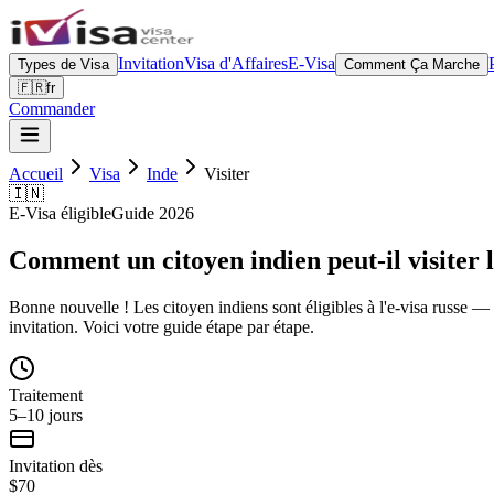
Invitation
Visa d'Affaires
E-Visa
Types de Visa
Comment Ça Marche
🇫🇷
fr
Commander
Accueil
Visa
Inde
Visiter
🇮🇳
E-Visa éligible
Guide 2026
Comment un citoyen indien peut-il visiter 
Bonne nouvelle ! Les citoyen indiens sont éligibles à l'e-visa russe — l
invitation. Voici votre guide étape par étape.
Traitement
5–10 jours
Invitation dès
$70