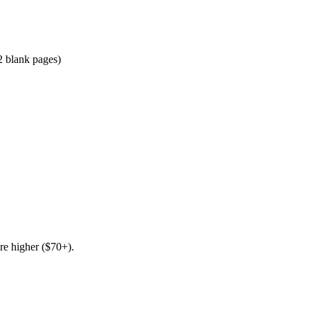
 2 blank pages)
 are higher ($70+).