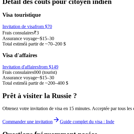
Détail des coûts pour citoyen indien
Visa touristique
Invitation de visa
from
$70
Frais consulaires
₹3
Assurance voyage
~$15–30
Total estimé
à partir de ~70–200 $
Visa d'affaires
Invitation d'affaires
from $149
Frais consulaires
000 (tourist)
Assurance voyage
~$15–30
Total estimé
à partir de ~200–400 $
Prêt à visiter la Russie ?
Obtenez votre invitation de visa en 15 minutes. Acceptée par tous les 
Commander une invitation
Guide complet du visa : Inde