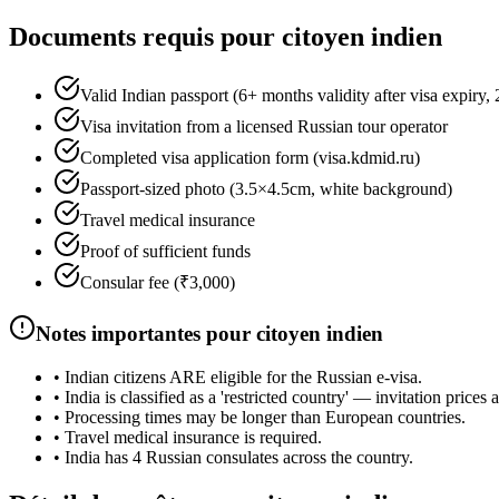
Documents requis pour citoyen indien
Valid Indian passport (6+ months validity after visa expiry,
Visa invitation from a licensed Russian tour operator
Completed visa application form (visa.kdmid.ru)
Passport-sized photo (3.5×4.5cm, white background)
Travel medical insurance
Proof of sufficient funds
Consular fee (₹3,000)
Notes importantes pour citoyen indien
•
Indian citizens ARE eligible for the Russian e-visa.
•
India is classified as a 'restricted country' — invitation prices
•
Processing times may be longer than European countries.
•
Travel medical insurance is required.
•
India has 4 Russian consulates across the country.