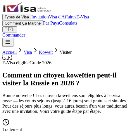
Invitation
Visa d'Affaires
E-Visa
Types de Visa
Par Pays
Consulats
Comment Ça Marche
🇫🇷
fr
Commander
Accueil
Visa
Koweït
Visiter
🇰🇼
E-Visa éligible
Guide 2026
Comment un citoyen koweïtien peut-il
visiter la Russie en 2026 ?
Bonne nouvelle ! Les citoyen koweïtiens sont éligibles à l'e-visa
russe — les courts séjours (jusqu'à 16 jours) sont gratuits et simples.
Pour des séjours plus longs, vous aurez besoin d'un visa traditionnel
avec une invitation. Voici votre guide étape par étape.
Traitement