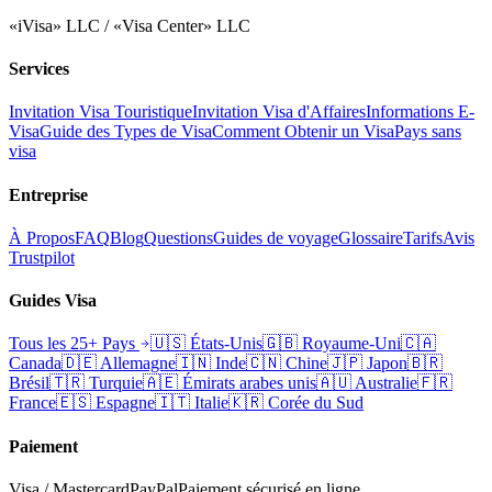
«iVisa» LLC / «Visa Center» LLC
Services
Invitation Visa Touristique
Invitation Visa d'Affaires
Informations E-
Visa
Guide des Types de Visa
Comment Obtenir un Visa
Pays sans
visa
Entreprise
À Propos
FAQ
Blog
Questions
Guides de voyage
Glossaire
Tarifs
Avis
Trustpilot
Guides Visa
Tous les 25+ Pays
🇺🇸
États-Unis
🇬🇧
Royaume-Uni
🇨🇦
Canada
🇩🇪
Allemagne
🇮🇳
Inde
🇨🇳
Chine
🇯🇵
Japon
🇧🇷
Brésil
🇹🇷
Turquie
🇦🇪
Émirats arabes unis
🇦🇺
Australie
🇫🇷
France
🇪🇸
Espagne
🇮🇹
Italie
🇰🇷
Corée du Sud
Paiement
Visa / Mastercard
PayPal
Paiement sécurisé en ligne