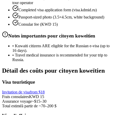
tour operator
Completed visa application form (visa.kdmid.ru)
Passport-sized photo (3.5×4.5cm, white background)
Consular fee (KWD 15)
Notes importantes pour citoyen koweïtien
•
Kuwaiti citizens ARE eligible for the Russian e-visa (up to
16 days).
•
Travel medical insurance is recommended for your trip to
Russia.
Détail des coûts pour citoyen koweïtien
Visa touristique
Invitation de visa
from
$18
Frais consulaires
KWD 15
Assurance voyage
~$15–30
Total estimé
à partir de ~70–200 $