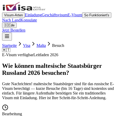
Einladung
Geschäftsvisum
E-Visum
Visum-Arten
So Funktioniert's
Nach Land
Konsulate
🇩🇪
de
Jetzt Bestellen
Startseite
Visa
Malta
Besuch
🇲🇹
E-Visum verfügbar
Leitfaden 2026
Wie können maltesische Staatsbürger
Russland 2026 besuchen?
Gute Nachrichten! maltesische Staatsbürger sind für das russische E-
Visum berechtigt — kurze Besuche (bis 16 Tage) sind kostenlos und
einfach. Für längere Aufenthalte benötigen Sie ein traditionelles
Visum mit Einladung. Hier ist Ihre Schritt-für-Schritt-Anleitung.
Bearbeitung