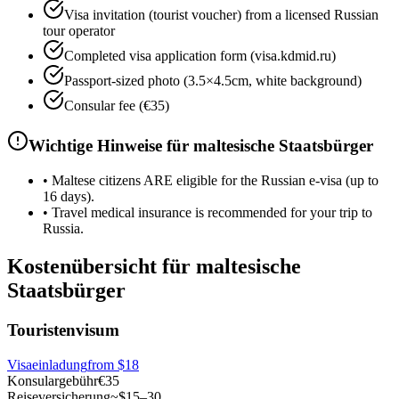
Visa invitation (tourist voucher) from a licensed Russian
tour operator
Completed visa application form (visa.kdmid.ru)
Passport-sized photo (3.5×4.5cm, white background)
Consular fee (€35)
Wichtige Hinweise für maltesische Staatsbürger
•
Maltese citizens ARE eligible for the Russian e-visa (up to
16 days).
•
Travel medical insurance is recommended for your trip to
Russia.
Kostenübersicht für maltesische
Staatsbürger
Touristenvisum
Visaeinladung
from
$18
Konsulargebühr
€35
Reiseversicherung
~$15–30