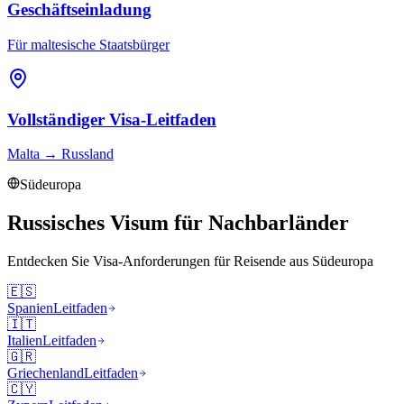
Geschäftseinladung
Für maltesische Staatsbürger
Vollständiger Visa-Leitfaden
Malta
→
Russland
Südeuropa
Russisches Visum für Nachbarländer
Entdecken Sie Visa-Anforderungen für Reisende aus
Südeuropa
🇪🇸
Spanien
Leitfaden
🇮🇹
Italien
Leitfaden
🇬🇷
Griechenland
Leitfaden
🇨🇾