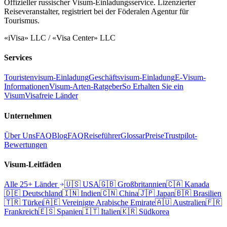
Offizieller russischer Visum-Einladungsservice. Lizenzierter
Reiseveranstalter, registriert bei der Föderalen Agentur für
Tourismus.
«iVisa» LLC / «Visa Center» LLC
Services
Touristenvisum-Einladung
Geschäftsvisum-Einladung
E-Visum-
Informationen
Visum-Arten-Ratgeber
So Erhalten Sie ein
Visum
Visafreie Länder
Unternehmen
Über Uns
FAQ
Blog
FAQ
Reiseführer
Glossar
Preise
Trustpilot-
Bewertungen
Visum-Leitfäden
Alle 25+ Länder
🇺🇸
USA
🇬🇧
Großbritannien
🇨🇦
Kanada
🇩🇪
Deutschland
🇮🇳
Indien
🇨🇳
China
🇯🇵
Japan
🇧🇷
Brasilien
🇹🇷
Türkei
🇦🇪
Vereinigte Arabische Emirate
🇦🇺
Australien
🇫🇷
Frankreich
🇪🇸
Spanien
🇮🇹
Italien
🇰🇷
Südkorea