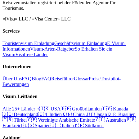
Reiseveranstalter, registriert bei der Föderalen Agentur für
Tourismus.
«iVisa» LLC / «Visa Center» LLC
Services
Touristenvisum-Einladung
Geschäftsvisum-Einladung
E-Visum-
Informationen
Visum-Arten-Ratgeber
So Erhalten Sie ein
Visum
Visafreie Länder
Unternehmen
Über Uns
FAQ
Blog
FAQ
Reiseführer
Glossar
Preise
Trustpilot-
Bewertungen
Visum-Leitfäden
Alle 25+ Länder
🇺🇸
USA
🇬🇧
Großbritannien
🇨🇦
Kanada
🇩🇪
Deutschland
🇮🇳
Indien
🇨🇳
China
🇯🇵
Japan
🇧🇷
Brasilien
🇹🇷
Türkei
🇦🇪
Vereinigte Arabische Emirate
🇦🇺
Australien
🇫🇷
Frankreich
🇪🇸
Spanien
🇮🇹
Italien
🇰🇷
Südkorea
Zahlung