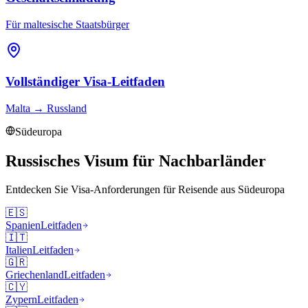
Für maltesische Staatsbürger
Vollständiger Visa-Leitfaden
Malta
→
Russland
Südeuropa
Russisches Visum für Nachbarländer
Entdecken Sie Visa-Anforderungen für Reisende aus
Südeuropa
🇪🇸
Spanien
Leitfaden
🇮🇹
Italien
Leitfaden
🇬🇷
Griechenland
Leitfaden
🇨🇾
Zypern
Leitfaden