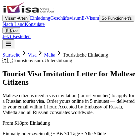
Einladung
Geschäftsvisum
E-Visum
Visum-Arten
So Funktioniert's
Nach Land
Konsulate
🇩🇪
de
Jetzt Bestellen
Startseite
Visa
Malta
Touristische Einladung
🇲🇹
Touristenvisum-Unterstützung
Tourist Visa Invitation Letter for Maltese
Citizens
Maltese citizens need a visa invitation (tourist voucher) to apply for
a Russian tourist visa. Order yours online in 5 minutes — delivered
to your email within 1 hour. Accepted by Embassy of Russia,
Valletta and all Russian consulates worldwide.
From $18
pro Einladung
Einmalig oder zweimalig • Bis 30 Tage • Alle Städte