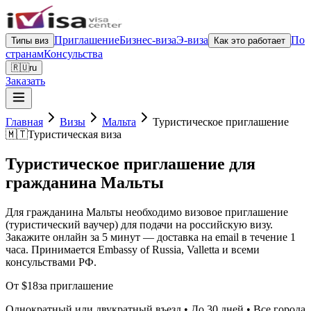
Приглашение
Бизнес-виза
Э-виза
По
Типы виз
Как это работает
странам
Консульства
🇷🇺
ru
Заказать
Главная
Визы
Мальта
Туристическое приглашение
🇲🇹
Туристическая виза
Туристическое приглашение для
гражданина Мальты
Для гражданина Мальты необходимо визовое приглашение
(туристический ваучер) для подачи на российскую визу.
Закажите онлайн за 5 минут — доставка на email в течение 1
часа. Принимается Embassy of Russia, Valletta и всеми
консульствами РФ.
От $18
за приглашение
Однократный или двукратный въезд • До 30 дней • Все города