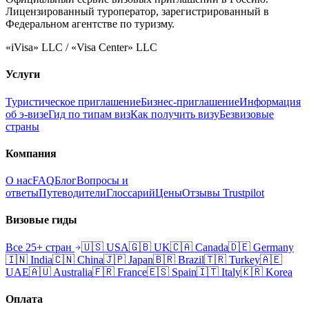
Лицензированный туроператор, зарегистрированный в
Федеральном агентстве по туризму.
«iVisa» LLC / «Visa Center» LLC
Услуги
Туристическое приглашение
Бизнес-приглашение
Информация
об э-визе
Гид по типам виз
Как получить визу
Безвизовые
страны
Компания
О нас
FAQ
Блог
Вопросы и
ответы
Путеводители
Глоссарий
Цены
Отзывы Trustpilot
Визовые гиды
Все 25+ стран
🇺🇸
USA
🇬🇧
UK
🇨🇦
Canada
🇩🇪
Germany
🇮🇳
India
🇨🇳
China
🇯🇵
Japan
🇧🇷
Brazil
🇹🇷
Turkey
🇦🇪
UAE
🇦🇺
Australia
🇫🇷
France
🇪🇸
Spain
🇮🇹
Italy
🇰🇷
Korea
Оплата