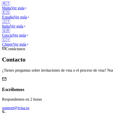
🇲🇹
Malta
Ver guía
🇪🇸
España
Ver guía
🇮🇹
Italia
Ver guía
🇬🇷
Grecia
Ver guía
🇨🇾
Chipre
Ver guía
Contáctanos
Contacto
¿Tienes preguntas sobre invitaciones de visa o el proceso de visa? Nue
Escríbenos
Respondemos en 2 horas
support@ivisa.ru