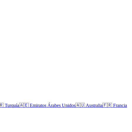
🇷
Turquía
🇦🇪
Emiratos Árabes Unidos
🇦🇺
Australia
🇫🇷
Francia