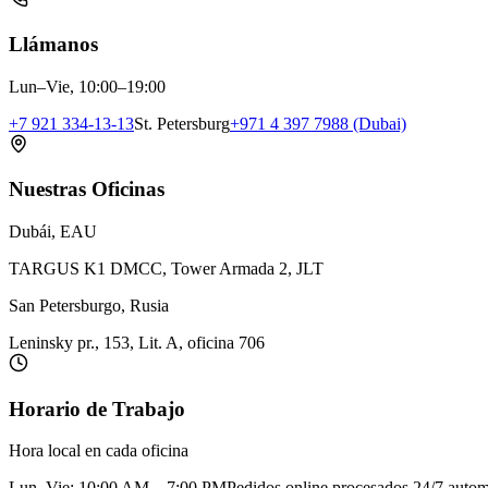
Llámanos
Lun–Vie, 10:00–19:00
+7 921 334-13-13
St. Petersburg
+971 4 397 7988 (Dubai)
Nuestras Oficinas
Dubái, EAU
TARGUS K1 DMCC, Tower Armada 2, JLT
San Petersburgo, Rusia
Leninsky pr., 153, Lit. A, oficina 706
Horario de Trabajo
Hora local en cada oficina
Lun–Vie: 10:00 AM – 7:00 PM
Pedidos online procesados 24/7 auto