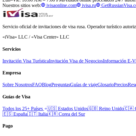
Nuestros sitios web:
ivisaonline.com
ivisa.ru
GetRussianVisa.
Servicio oficial de invitaciones de visa rusa. Operador turístico autor
«iVisa» LLC / «Visa Center» LLC
Servicios
Invitación Visa Turística
Invitación Visa de Negocios
Información E-V
Empresa
Sobre Nosotros
FAQ
Blog
Preguntas
Guías de viaje
Glosario
Precios
Rese
Guías de Visa
Todos los 25+ Países
🇺🇸
Estados Unidos
🇬🇧
Reino Unido
🇨🇦
🇪🇸
España
🇮🇹
Italia
🇰🇷
Corea del Sur
Pago