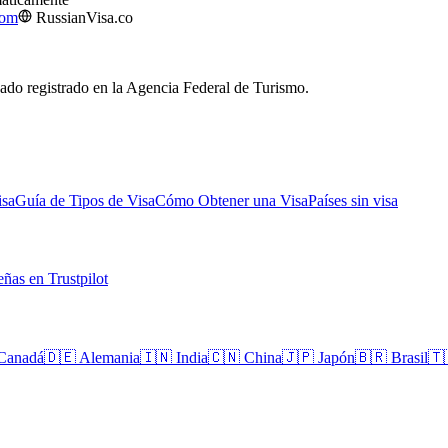
com
RussianVisa.co
izado registrado en la Agencia Federal de Turismo.
isa
Guía de Tipos de Visa
Cómo Obtener una Visa
Países sin visa
ñas en Trustpilot
Canadá
🇩🇪
Alemania
🇮🇳
India
🇨🇳
China
🇯🇵
Japón
🇧🇷
Brasil
🇹