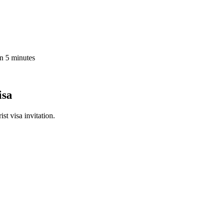
in 5 minutes
isa
st visa invitation.