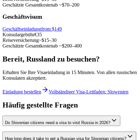
Geschätzte Gesamtkosten
ab ~$70–200
Geschäftsvisum
Geschäftseinladung
from $149
Konsulargebühr
€35
Reiseversicherung
~$15–30
Geschätzte Gesamtkosten
ab ~$200–400
Bereit, Russland zu besuchen?
Erhalten Sie Ihre Visaeinladung in 15 Minuten. Von allen russischen
Konsulaten akzeptiert.
Einladung bestellen
Vollständiger Visa-Leitfaden: Slowenien
Häufig gestellte Fragen
Do Slovenian citizens need a visa to visit Russia in 2026?
How long does it take to get a Russian visa for Slovenian citizens?