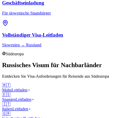
Geschäftseinladung
Für slowenische Staatsbürger
Vollständiger Visa-Leitfaden
Slowenien
→
Russland
Südeuropa
Russisches Visum für Nachbarländer
Entdecken Sie Visa-Anforderungen für Reisende aus
Südeuropa
🇲🇹
Malta
Leitfaden
🇪🇸
Spanien
Leitfaden
🇮🇹
Italien
Leitfaden
🇬🇷