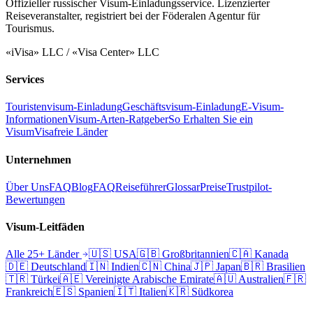
Offizieller russischer Visum-Einladungsservice. Lizenzierter
Reiseveranstalter, registriert bei der Föderalen Agentur für
Tourismus.
«iVisa» LLC / «Visa Center» LLC
Services
Touristenvisum-Einladung
Geschäftsvisum-Einladung
E-Visum-
Informationen
Visum-Arten-Ratgeber
So Erhalten Sie ein
Visum
Visafreie Länder
Unternehmen
Über Uns
FAQ
Blog
FAQ
Reiseführer
Glossar
Preise
Trustpilot-
Bewertungen
Visum-Leitfäden
Alle 25+ Länder
🇺🇸
USA
🇬🇧
Großbritannien
🇨🇦
Kanada
🇩🇪
Deutschland
🇮🇳
Indien
🇨🇳
China
🇯🇵
Japan
🇧🇷
Brasilien
🇹🇷
Türkei
🇦🇪
Vereinigte Arabische Emirate
🇦🇺
Australien
🇫🇷
Frankreich
🇪🇸
Spanien
🇮🇹
Italien
🇰🇷
Südkorea