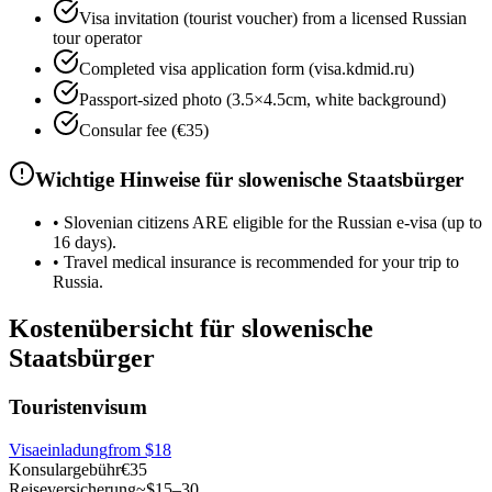
Visa invitation (tourist voucher) from a licensed Russian
tour operator
Completed visa application form (visa.kdmid.ru)
Passport-sized photo (3.5×4.5cm, white background)
Consular fee (€35)
Wichtige Hinweise für slowenische Staatsbürger
•
Slovenian citizens ARE eligible for the Russian e-visa (up to
16 days).
•
Travel medical insurance is recommended for your trip to
Russia.
Kostenübersicht für slowenische
Staatsbürger
Touristenvisum
Visaeinladung
from
$18
Konsulargebühr
€35
Reiseversicherung
~$15–30