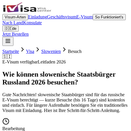
Einladung
Geschäftsvisum
E-Visum
Visum-Arten
So Funktioniert's
Nach Land
Konsulate
🇩🇪
de
Jetzt Bestellen
Startseite
Visa
Slowenien
Besuch
🇸🇮
E-Visum verfügbar
Leitfaden 2026
Wie können slowenische Staatsbürger
Russland 2026 besuchen?
Gute Nachrichten! slowenische Staatsbürger sind für das russische
E-Visum berechtigt — kurze Besuche (bis 16 Tage) sind kostenlos
und einfach. Für längere Aufenthalte benötigen Sie ein traditionelles
Visum mit Einladung. Hier ist Ihre Schritt-für-Schritt-Anleitung.
Bearbeitung