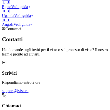
🇪🇬
Egitto
Vedi guida
🇺🇬
Uganda
Vedi guida
🇦🇴
Angola
Vedi guida
Contattaci
Contatti
Hai domande sugli inviti per il visto o sul processo di visto? Il nostro
team è pronto ad aiutarti.
Scrivici
Rispondiamo entro 2 ore
support@ivisa.ru
Chiamaci