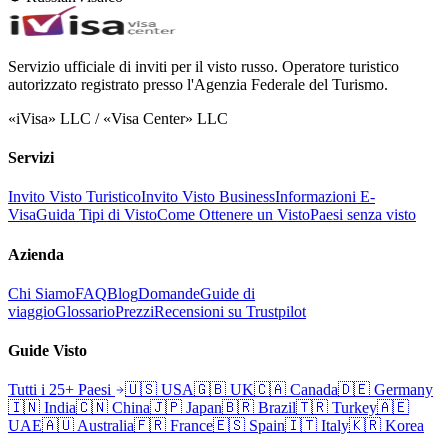
Servizio ufficiale di inviti per il visto russo. Operatore turistico
autorizzato registrato presso l'Agenzia Federale del Turismo.
«iVisa» LLC / «Visa Center» LLC
Servizi
Invito Visto Turistico
Invito Visto Business
Informazioni E-
Visa
Guida Tipi di Visto
Come Ottenere un Visto
Paesi senza visto
Azienda
Chi Siamo
FAQ
Blog
Domande
Guide di
viaggio
Glossario
Prezzi
Recensioni su Trustpilot
Guide Visto
Tutti i 25+ Paesi
🇺🇸
USA
🇬🇧
UK
🇨🇦
Canada
🇩🇪
Germany
🇮🇳
India
🇨🇳
China
🇯🇵
Japan
🇧🇷
Brazil
🇹🇷
Turkey
🇦🇪
UAE
🇦🇺
Australia
🇫🇷
France
🇪🇸
Spain
🇮🇹
Italy
🇰🇷
Korea