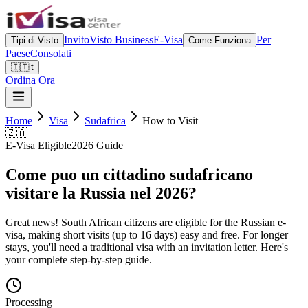
Invito
Visto Business
E-Visa
Per
Tipi di Visto
Come Funziona
Paese
Consolati
🇮🇹
it
Ordina Ora
Home
Visa
Sudafrica
How to Visit
🇿🇦
E-Visa Eligible
2026 Guide
Come puo un cittadino sudafricano
visitare la Russia nel 2026?
Great news! South African citizens are eligible for the Russian e-
visa, making short visits (up to 16 days) easy and free. For longer
stays, you'll need a traditional visa with an invitation letter. Here's
your complete step-by-step guide.
Processing