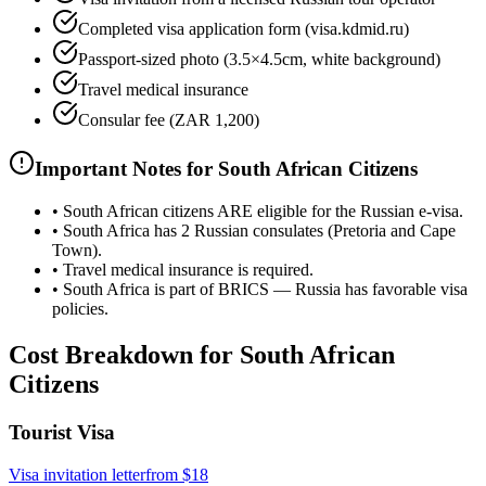
Completed visa application form (visa.kdmid.ru)
Passport-sized photo (3.5×4.5cm, white background)
Travel medical insurance
Consular fee (ZAR 1,200)
Important Notes for South African Citizens
•
South African citizens ARE eligible for the Russian e-visa.
•
South Africa has 2 Russian consulates (Pretoria and Cape
Town).
•
Travel medical insurance is required.
•
South Africa is part of BRICS — Russia has favorable visa
policies.
Cost Breakdown for South African
Citizens
Tourist Visa
Visa invitation letter
from
$18