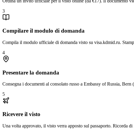
Ordina un invito ufficiale per il visto online (da €17). Il documento vi
3
Compilare il modulo di domanda
Compila il modulo ufficiale di domanda visto su visa.kdmid.ru. Stamp
4
Presentare la domanda
Consegna i documenti al consolato russo a Embassy of Russia, Bern (2
5
Ricevere il visto
Una volta approvato, il visto verra apposto sul passaporto. Ricorda di r