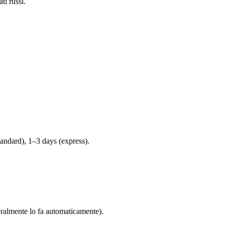
ti russi.
andard), 1–3 days (express).
eneralmente lo fa automaticamente).