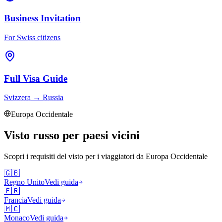
Business Invitation
For Swiss citizens
Full Visa Guide
Svizzera
→
Russia
Europa Occidentale
Visto russo per paesi vicini
Scopri i requisiti del visto per i viaggiatori da
Europa Occidentale
🇬🇧
Regno Unito
Vedi guida
🇫🇷
Francia
Vedi guida
🇲🇨
Monaco
Vedi guida