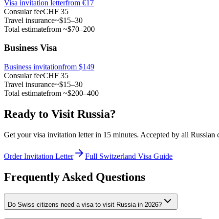
Visa invitation letter
from
€17
Consular fee
CHF 35
Travel insurance
~$15–30
Total estimate
from ~$70–200
Business Visa
Business invitation
from $149
Consular fee
CHF 35
Travel insurance
~$15–30
Total estimate
from ~$200–400
Ready to Visit Russia?
Get your visa invitation letter in 15 minutes. Accepted by all Russian
Order Invitation Letter
Full Switzerland Visa Guide
Frequently Asked Questions
Do Swiss citizens need a visa to visit Russia in 2026?