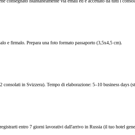
ene consegnato istantaneamente via email ed e accettato da tutti i consola
alo e firmalo. Prepara una foto formato passaporto (3,5x4,5 cm).
 consolati in Svizzera). Tempo di elaborazione: 5–10 business days (st
egistrarti entro 7 giorni lavorativi dall'arrivo in Russia (il tuo hotel g