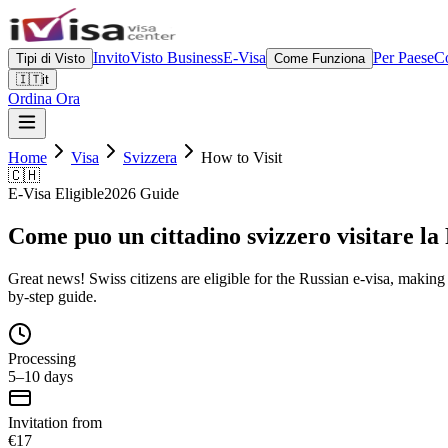
Invito
Visto Business
E-Visa
Per Paese
Co
Tipi di Visto
Come Funziona
🇮🇹
it
Ordina Ora
Home
Visa
Svizzera
How to Visit
🇨🇭
E-Visa Eligible
2026 Guide
Come puo un cittadino svizzero visitare la
Great news! Swiss citizens are eligible for the Russian e-visa, making s
by-step guide.
Processing
5–10 days
Invitation from
€17