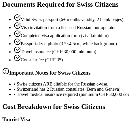
Documents Required for Swiss Citizens
Valid Swiss passport (6+ months validity, 2 blank pages)
Visa invitation from a licensed Russian tour operator
Completed visa application form (visa.kdmid.ru)
Passport-sized photo (3.5×4.5cm, white background)
Travel insurance (CHF 30,000 minimum)
Consular fee (CHF 35)
Important Notes for Swiss Citizens
•
Swiss citizens ARE eligible for the Russian e-visa.
•
Switzerland has 2 Russian consulates (Bern and Geneva).
•
Travel medical insurance required (minimum CHF 30,000 cov
Cost Breakdown for Swiss Citizens
Tourist Visa