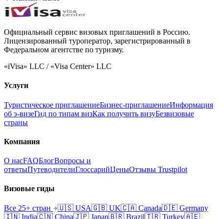
Официальный сервис визовых приглашений в Россию.
Лицензированный туроператор, зарегистрированный в
Федеральном агентстве по туризму.
«iVisa» LLC / «Visa Center» LLC
Услуги
Туристическое приглашение
Бизнес-приглашение
Информация
об э-визе
Гид по типам виз
Как получить визу
Безвизовые
страны
Компания
О нас
FAQ
Блог
Вопросы и
ответы
Путеводители
Глоссарий
Цены
Отзывы Trustpilot
Визовые гиды
Все 25+ стран
🇺🇸
USA
🇬🇧
UK
🇨🇦
Canada
🇩🇪
Germany
🇮🇳
India
🇨🇳
China
🇯🇵
Japan
🇧🇷
Brazil
🇹🇷
Turkey
🇦🇪