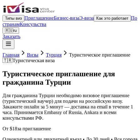
Приглашение
Бизнес-виза
Э-виза
По
Типы виз
Как это работает
странам
Консульства
🇷🇺
ru
Заказать
Главная
Визы
Турция
Туристическое приглашение
🇹🇷
Туристическая виза
Туристическое приглашение для
гражданина Турции
Для гражданина Турции необходимо визовое приглашение
(туристический ваучер) для подачи на российскую визу.
Закажите онлайн за 5 минут — доставка на email в течение 1
часа. Принимается Embassy of Russia, Ankara и всеми
консульствами РФ.
От $18
за приглашение
Однократный или двукратный въезд • До 30 дней • Все города