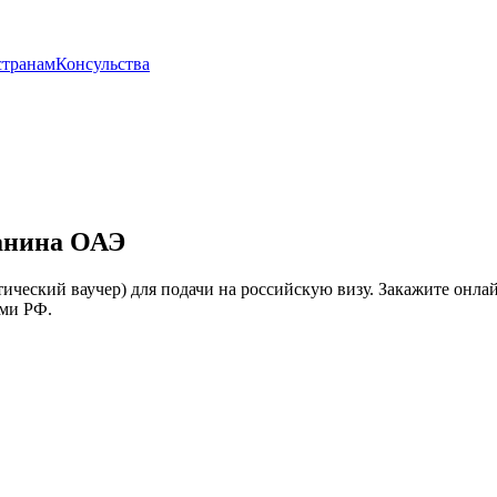
странам
Консульства
анина ОАЭ
еский ваучер) для подачи на российскую визу. Закажите онлайн 
ами РФ.