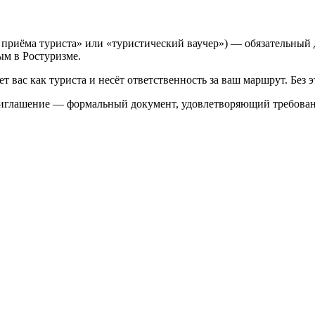
риёма туриста» или «туристический ваучер») — обязательный д
м в Ростуризме.
 вас как туриста и несёт ответственность за ваш маршрут. Без 
риглашение — формальный документ, удовлетворяющий требован