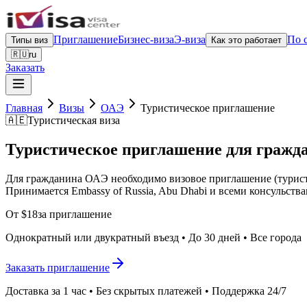
Приглашение
Бизнес-виза
Э-виза
По 
Типы виз
Как это работает
🇷🇺
ru
Заказать
Главная
Визы
ОАЭ
Туристическое приглашение
🇦🇪
Туристическая виза
Туристическое приглашение для гражд
Для гражданина ОАЭ необходимо визовое приглашение (туристич
Принимается Embassy of Russia, Abu Dhabi и всеми консульств
От $18
за приглашение
Однократный или двукратный въезд • До 30 дней • Все города
Заказать приглашение
Доставка за 1 час • Без скрытых платежей • Поддержка 24/7