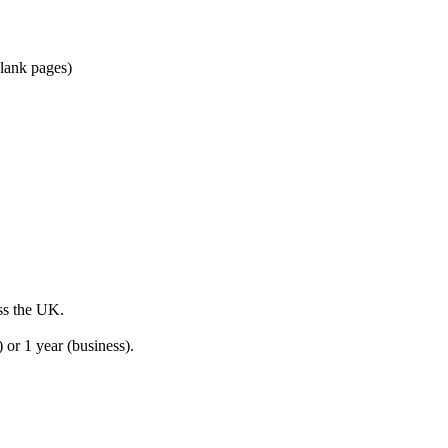
blank pages)
ss the UK.
 or 1 year (business).