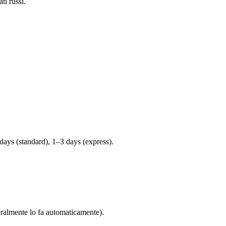
ti russi.
ays (standard), 1–3 days (express).
eneralmente lo fa automaticamente).