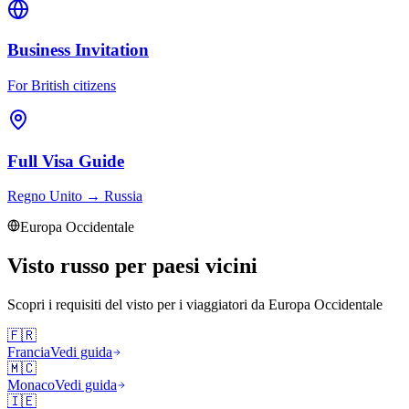
Business Invitation
For British citizens
Full Visa Guide
Regno Unito
→
Russia
Europa Occidentale
Visto russo per paesi vicini
Scopri i requisiti del visto per i viaggiatori da
Europa Occidentale
🇫🇷
Francia
Vedi guida
🇲🇨
Monaco
Vedi guida
🇮🇪