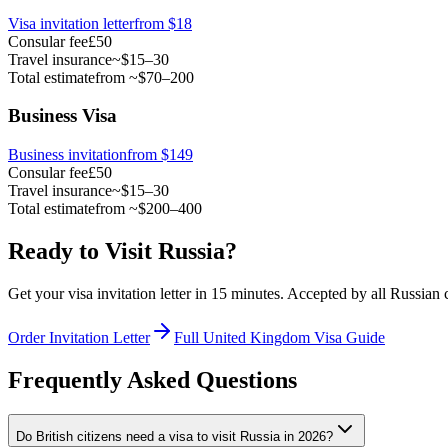
Visa invitation letter
from
$18
Consular fee
£50
Travel insurance
~$15–30
Total estimate
from ~$70–200
Business Visa
Business invitation
from $149
Consular fee
£50
Travel insurance
~$15–30
Total estimate
from ~$200–400
Ready to Visit Russia?
Get your visa invitation letter in 15 minutes. Accepted by all Russian
Order Invitation Letter
Full United Kingdom Visa Guide
Frequently Asked Questions
Do British citizens need a visa to visit Russia in 2026?