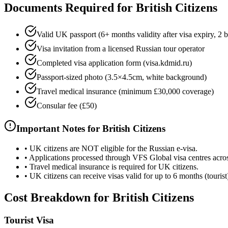
Documents Required for British Citizens
Valid UK passport (6+ months validity after visa expiry, 2 
Visa invitation from a licensed Russian tour operator
Completed visa application form (visa.kdmid.ru)
Passport-sized photo (3.5×4.5cm, white background)
Travel medical insurance (minimum £30,000 coverage)
Consular fee (£50)
Important Notes for British Citizens
•
UK citizens are NOT eligible for the Russian e-visa.
•
Applications processed through VFS Global visa centres acro
•
Travel medical insurance is required for UK citizens.
•
UK citizens can receive visas valid for up to 6 months (tourist)
Cost Breakdown for British Citizens
Tourist Visa