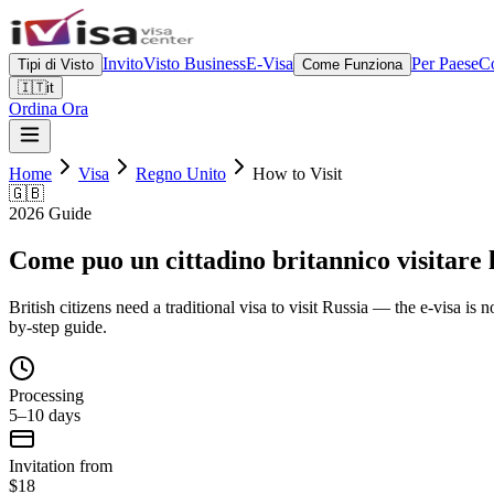
Invito
Visto Business
E-Visa
Per Paese
Co
Tipi di Visto
Come Funziona
🇮🇹
it
Ordina Ora
Home
Visa
Regno Unito
How to Visit
🇬🇧
2026 Guide
Come puo un cittadino britannico visitare 
British citizens need a traditional visa to visit Russia — the e-visa is
by-step guide.
Processing
5–10 days
Invitation from
$18