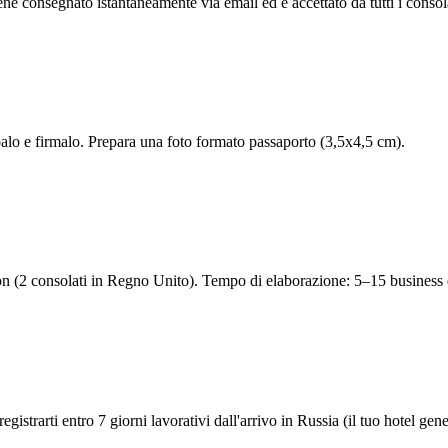
ene consegnato istantaneamente via email ed e accettato da tutti i consola
alo e firmalo. Prepara una foto formato passaporto (3,5x4,5 cm).
 (2 consolati in Regno Unito). Tempo di elaborazione: 5–15 business d
egistrarti entro 7 giorni lavorativi dall'arrivo in Russia (il tuo hotel g