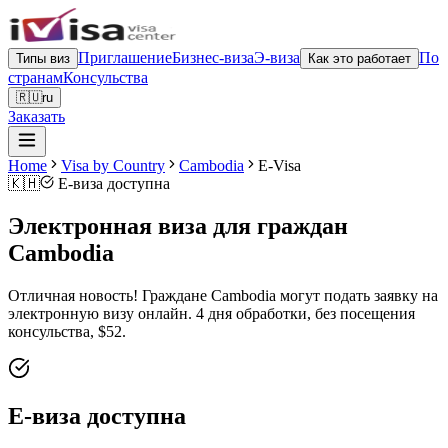
Приглашение
Бизнес-виза
Э-виза
По
Типы виз
Как это работает
странам
Консульства
🇷🇺
ru
Заказать
Home
Visa by Country
Cambodia
E-Visa
🇰🇭
Е-виза доступна
Электронная виза для граждан
Cambodia
Отличная новость! Граждане Cambodia могут подать заявку на
электронную визу онлайн. 4 дня обработки, без посещения
консульства, $52.
Е-виза доступна