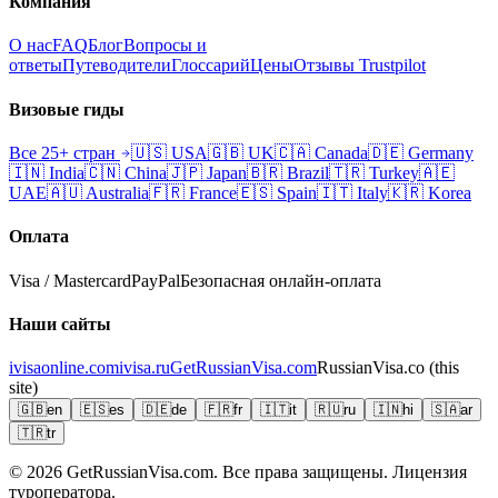
Компания
О нас
FAQ
Блог
Вопросы и
ответы
Путеводители
Глоссарий
Цены
Отзывы Trustpilot
Визовые гиды
Все 25+ стран
🇺🇸
USA
🇬🇧
UK
🇨🇦
Canada
🇩🇪
Germany
🇮🇳
India
🇨🇳
China
🇯🇵
Japan
🇧🇷
Brazil
🇹🇷
Turkey
🇦🇪
UAE
🇦🇺
Australia
🇫🇷
France
🇪🇸
Spain
🇮🇹
Italy
🇰🇷
Korea
Оплата
Visa / Mastercard
PayPal
Безопасная онлайн-оплата
Наши сайты
ivisaonline.com
ivisa.ru
GetRussianVisa.com
RussianVisa.co
(this
site)
🇬🇧
en
🇪🇸
es
🇩🇪
de
🇫🇷
fr
🇮🇹
it
🇷🇺
ru
🇮🇳
hi
🇸🇦
ar
🇹🇷
tr
© 2026
GetRussianVisa.com. Все права защищены. Лицензия
туроператора.