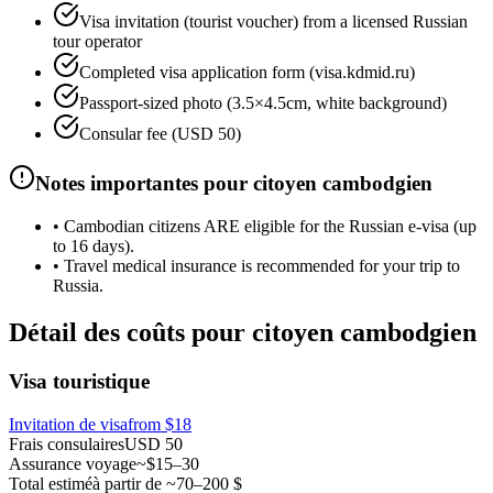
Visa invitation (tourist voucher) from a licensed Russian
tour operator
Completed visa application form (visa.kdmid.ru)
Passport-sized photo (3.5×4.5cm, white background)
Consular fee (USD 50)
Notes importantes pour citoyen cambodgien
•
Cambodian citizens ARE eligible for the Russian e-visa (up
to 16 days).
•
Travel medical insurance is recommended for your trip to
Russia.
Détail des coûts pour citoyen cambodgien
Visa touristique
Invitation de visa
from
$18
Frais consulaires
USD 50
Assurance voyage
~$15–30
Total estimé
à partir de ~70–200 $