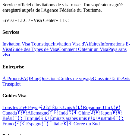
Service officiel d'invitations de visa russe. Tour-opérateur agréé
enregistré auprès de l'Agence Fédérale du Tourisme.
«iVisa» LLC / «Visa Center» LLC
Services
Invitation Visa Touristique
Invitation Visa d'Affaires
Informations E-
Visa
Guide des Types de Visa
Comment Obtenir un Visa
Pays sans
visa
Entreprise
À Propos
FAQ
Blog
Questions
Guides de voyage
Glossaire
Tarifs
Avis
Trustpilot
Guides Visa
Tous les 25+ Pays
🇺🇸
États-Unis
🇬🇧
Royaume-Uni
🇨🇦
Canada
🇩🇪
Allemagne
🇮🇳
Inde
🇨🇳
Chine
🇯🇵
Japon
🇧🇷
Brésil
🇹🇷
Turquie
🇦🇪
Émirats arabes unis
🇦🇺
Australie
🇫🇷
France
🇪🇸
Espagne
🇮🇹
Italie
🇰🇷
Corée du Sud