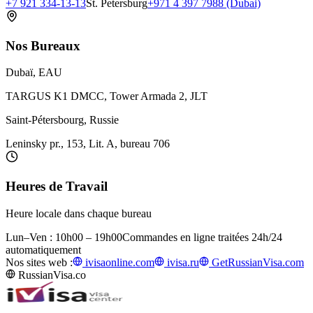
+7 921 334-13-13
St. Petersburg
+971 4 397 7988 (Dubai)
Nos Bureaux
Dubaï, EAU
TARGUS K1 DMCC, Tower Armada 2, JLT
Saint-Pétersbourg, Russie
Leninsky pr., 153, Lit. A, bureau 706
Heures de Travail
Heure locale dans chaque bureau
Lun–Ven : 10h00 – 19h00
Commandes en ligne traitées 24h/24
automatiquement
Nos sites web :
ivisaonline.com
ivisa.ru
GetRussianVisa.com
RussianVisa.co