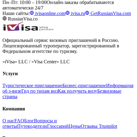
Пн–Пт: 10:00 – 19:00
Онлайн-заказы обрабатываются
автоматически 24/7
Наши сайты:
ivisaonline.com
ivisa.ru
GetRussianVisa.com
RussianVisa.co
Официальный сервис визовых приглашений в Россию.
Лицензированный туроператор, зарегистрированный в
Федеральном агентстве по туризму.
«iVisa» LLC / «Visa Center» LLC
Услуги
Туристическое приглашение
Бизнес-приглашение
Информация
об э-визе
Гид по типам виз
Как получить визу
Безвизовые
страны
Компания
О нас
FAQ
Блог
Вопросы и
ответы
Путеводители
Глоссарий
Цены
Отзывы Trustpilot