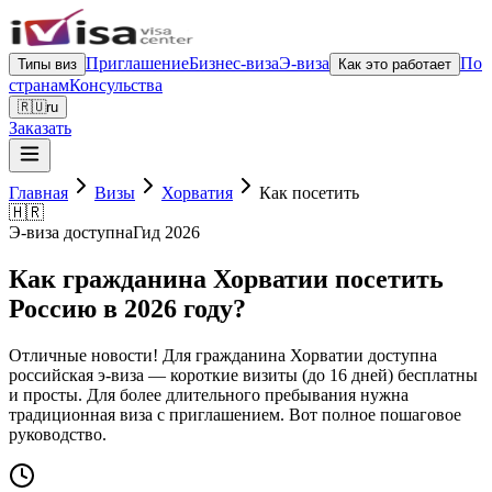
Приглашение
Бизнес-виза
Э-виза
По
Типы виз
Как это работает
странам
Консульства
🇷🇺
ru
Заказать
Главная
Визы
Хорватия
Как посетить
🇭🇷
Э-виза доступна
Гид 2026
Как гражданина Хорватии посетить
Россию в 2026 году?
Отличные новости! Для гражданина Хорватии доступна
российская э-виза — короткие визиты (до 16 дней) бесплатны
и просты. Для более длительного пребывания нужна
традиционная виза с приглашением. Вот полное пошаговое
руководство.