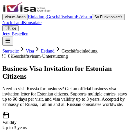
Einladung
Geschäftsvisum
E-Visum
Visum-Arten
So Funktioniert's
Nach Land
Konsulate
🇩🇪
de
Jetzt Bestellen
Startseite
Visa
Estland
Geschäftseinladung
🇪🇪
Geschäftsvisum-Unterstützung
Business Visa Invitation for Estonian
Citizens
Need to visit Russia for business? Get an official business visa
invitation letter for Estonian citizens. Supports multiple entries, stays
up to 90 days per visit, and visa validity up to 3 years. Accepted by
Embassy of Russia, Tallinn and all Russian consulates worldwide.
Validity
Up to 3 years