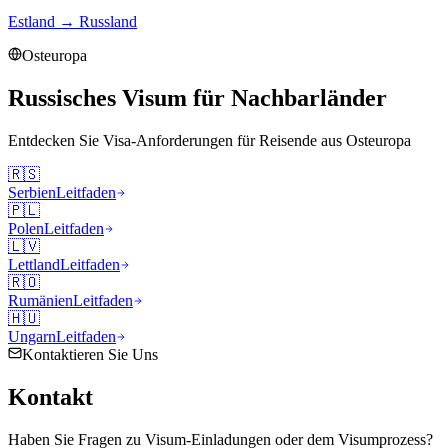
Estland
→
Russland
Osteuropa
Russisches Visum für Nachbarländer
Entdecken Sie Visa-Anforderungen für Reisende aus
Osteuropa
🇷🇸
Serbien
Leitfaden
🇵🇱
Polen
Leitfaden
🇱🇻
Lettland
Leitfaden
🇷🇴
Rumänien
Leitfaden
🇭🇺
Ungarn
Leitfaden
Kontaktieren Sie Uns
Kontakt
Haben Sie Fragen zu Visum-Einladungen oder dem Visumprozess?