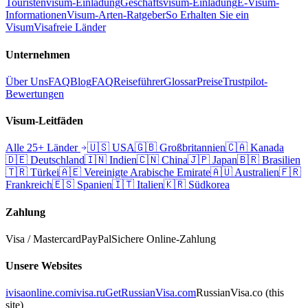
Touristenvisum-Einladung
Geschäftsvisum-Einladung
E-Visum-
Informationen
Visum-Arten-Ratgeber
So Erhalten Sie ein
Visum
Visafreie Länder
Unternehmen
Über Uns
FAQ
Blog
FAQ
Reiseführer
Glossar
Preise
Trustpilot-
Bewertungen
Visum-Leitfäden
Alle 25+ Länder
🇺🇸
USA
🇬🇧
Großbritannien
🇨🇦
Kanada
🇩🇪
Deutschland
🇮🇳
Indien
🇨🇳
China
🇯🇵
Japan
🇧🇷
Brasilien
🇹🇷
Türkei
🇦🇪
Vereinigte Arabische Emirate
🇦🇺
Australien
🇫🇷
Frankreich
🇪🇸
Spanien
🇮🇹
Italien
🇰🇷
Südkorea
Zahlung
Visa / Mastercard
PayPal
Sichere Online-Zahlung
Unsere Websites
ivisaonline.com
ivisa.ru
GetRussianVisa.com
RussianVisa.co
(this
site)