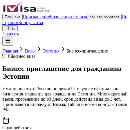
Приглашение
Бизнес-виза
Э-виза
По
Типы виз
Как это работает
странам
Консульства
🇷🇺
ru
Заказать
Главная
Визы
Эстония
Бизнес-приглашение
🇪🇪
Бизнес-виза
Бизнес-приглашение для гражданина
Эстонии
Нужно посетить Россию по делам? Получите официальное
бизнес-приглашение для гражданина Эстонии. Многократный
въезд, пребывание до 90 дней, срок действия визы до 3 лет.
Принимается Embassy of Russia, Tallinn и всеми консульствами
РФ.
Срок действия