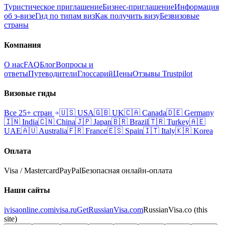
Туристическое приглашение
Бизнес-приглашение
Информация
об э-визе
Гид по типам виз
Как получить визу
Безвизовые
страны
Компания
О нас
FAQ
Блог
Вопросы и
ответы
Путеводители
Глоссарий
Цены
Отзывы Trustpilot
Визовые гиды
Все 25+ стран
🇺🇸
USA
🇬🇧
UK
🇨🇦
Canada
🇩🇪
Germany
🇮🇳
India
🇨🇳
China
🇯🇵
Japan
🇧🇷
Brazil
🇹🇷
Turkey
🇦🇪
UAE
🇦🇺
Australia
🇫🇷
France
🇪🇸
Spain
🇮🇹
Italy
🇰🇷
Korea
Оплата
Visa / Mastercard
PayPal
Безопасная онлайн-оплата
Наши сайты
ivisaonline.com
ivisa.ru
GetRussianVisa.com
RussianVisa.co
(this
site)