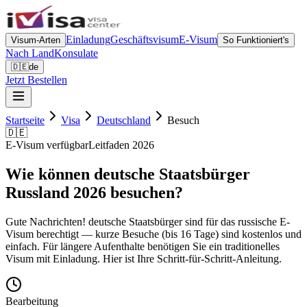
Einladung
Geschäftsvisum
E-Visum
Visum-Arten
So Funktioniert's
Nach Land
Konsulate
🇩🇪
de
Jetzt Bestellen
Startseite
Visa
Deutschland
Besuch
🇩🇪
E-Visum verfügbar
Leitfaden 2026
Wie können deutsche Staatsbürger
Russland 2026 besuchen?
Gute Nachrichten! deutsche Staatsbürger sind für das russische E-
Visum berechtigt — kurze Besuche (bis 16 Tage) sind kostenlos und
einfach. Für längere Aufenthalte benötigen Sie ein traditionelles
Visum mit Einladung. Hier ist Ihre Schritt-für-Schritt-Anleitung.
Bearbeitung