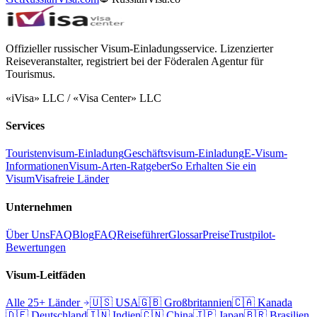
Offizieller russischer Visum-Einladungsservice. Lizenzierter
Reiseveranstalter, registriert bei der Föderalen Agentur für
Tourismus.
«iVisa» LLC / «Visa Center» LLC
Services
Touristenvisum-Einladung
Geschäftsvisum-Einladung
E-Visum-
Informationen
Visum-Arten-Ratgeber
So Erhalten Sie ein
Visum
Visafreie Länder
Unternehmen
Über Uns
FAQ
Blog
FAQ
Reiseführer
Glossar
Preise
Trustpilot-
Bewertungen
Visum-Leitfäden
Alle 25+ Länder
🇺🇸
USA
🇬🇧
Großbritannien
🇨🇦
Kanada
🇩🇪
Deutschland
🇮🇳
Indien
🇨🇳
China
🇯🇵
Japan
🇧🇷
Brasilien