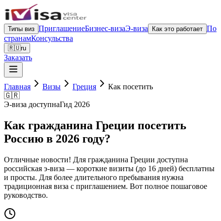
Приглашение
Бизнес-виза
Э-виза
По
Типы виз
Как это работает
странам
Консульства
🇷🇺
ru
Заказать
Главная
Визы
Греция
Как посетить
🇬🇷
Э-виза доступна
Гид 2026
Как гражданина Греции посетить
Россию в 2026 году?
Отличные новости! Для гражданина Греции доступна
российская э-виза — короткие визиты (до 16 дней) бесплатны
и просты. Для более длительного пребывания нужна
традиционная виза с приглашением. Вот полное пошаговое
руководство.