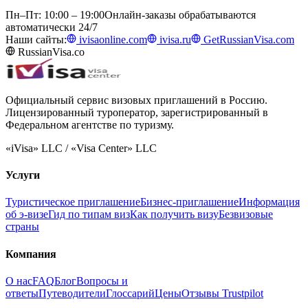
Пн–Пт: 10:00 – 19:00
Онлайн-заказы обрабатываются
автоматически 24/7
Наши сайты:
ivisaonline.com
ivisa.ru
GetRussianVisa.com
RussianVisa.co
Официальный сервис визовых приглашений в Россию.
Лицензированный туроператор, зарегистрированный в
Федеральном агентстве по туризму.
«iVisa» LLC / «Visa Center» LLC
Услуги
Туристическое приглашение
Бизнес-приглашение
Информация
об э-визе
Гид по типам виз
Как получить визу
Безвизовые
страны
Компания
О нас
FAQ
Блог
Вопросы и
ответы
Путеводители
Глоссарий
Цены
Отзывы Trustpilot