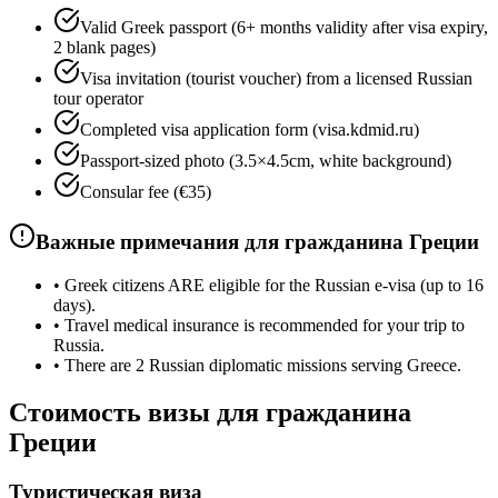
Valid Greek passport (6+ months validity after visa expiry,
2 blank pages)
Visa invitation (tourist voucher) from a licensed Russian
tour operator
Completed visa application form (visa.kdmid.ru)
Passport-sized photo (3.5×4.5cm, white background)
Consular fee (€35)
Важные примечания для гражданина Греции
•
Greek citizens ARE eligible for the Russian e-visa (up to 16
days).
•
Travel medical insurance is recommended for your trip to
Russia.
•
There are 2 Russian diplomatic missions serving Greece.
Стоимость визы для гражданина
Греции
Туристическая виза