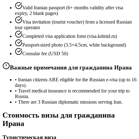
Valid Iranian passport (6+ months validity after visa
expiry, 2 blank pages)
Visa invitation (tourist voucher) from a licensed Russian
tour operator
Completed visa application form (visa.kdmid.ru)
Passport-sized photo (3.5×4.5cm, white background)
Consular fee (USD 50)
Важные примечания для гражданина Ирана
•
Iranian citizens ARE eligible for the Russian e-visa (up to 16
days).
•
Travel medical insurance is recommended for your trip to
Russia.
•
There are 3 Russian diplomatic missions serving Iran.
Стоимость визы для гражданина
Ирана
Туристическая виза