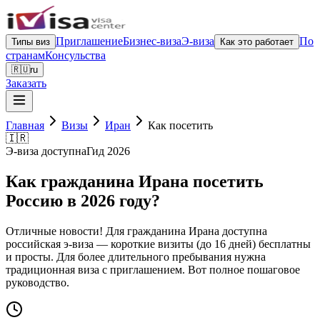
Приглашение
Бизнес-виза
Э-виза
По
Типы виз
Как это работает
странам
Консульства
🇷🇺
ru
Заказать
Главная
Визы
Иран
Как посетить
🇮🇷
Э-виза доступна
Гид 2026
Как гражданина Ирана посетить
Россию в 2026 году?
Отличные новости! Для гражданина Ирана доступна
российская э-виза — короткие визиты (до 16 дней) бесплатны
и просты. Для более длительного пребывания нужна
традиционная виза с приглашением. Вот полное пошаговое
руководство.