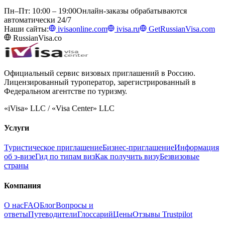
Пн–Пт: 10:00 – 19:00
Онлайн-заказы обрабатываются
автоматически 24/7
Наши сайты:
ivisaonline.com
ivisa.ru
GetRussianVisa.com
RussianVisa.co
Официальный сервис визовых приглашений в Россию.
Лицензированный туроператор, зарегистрированный в
Федеральном агентстве по туризму.
«iVisa» LLC / «Visa Center» LLC
Услуги
Туристическое приглашение
Бизнес-приглашение
Информация
об э-визе
Гид по типам виз
Как получить визу
Безвизовые
страны
Компания
О нас
FAQ
Блог
Вопросы и
ответы
Путеводители
Глоссарий
Цены
Отзывы Trustpilot