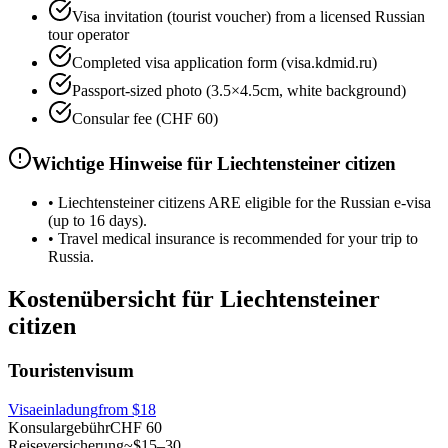
Visa invitation (tourist voucher) from a licensed Russian
tour operator
Completed visa application form (visa.kdmid.ru)
Passport-sized photo (3.5×4.5cm, white background)
Consular fee (CHF 60)
Wichtige Hinweise für Liechtensteiner citizen
•
Liechtensteiner citizens ARE eligible for the Russian e-visa
(up to 16 days).
•
Travel medical insurance is recommended for your trip to
Russia.
Kostenübersicht für Liechtensteiner
citizen
Touristenvisum
Visaeinladung
from
$18
Konsulargebühr
CHF 60
Reiseversicherung
~$15–30