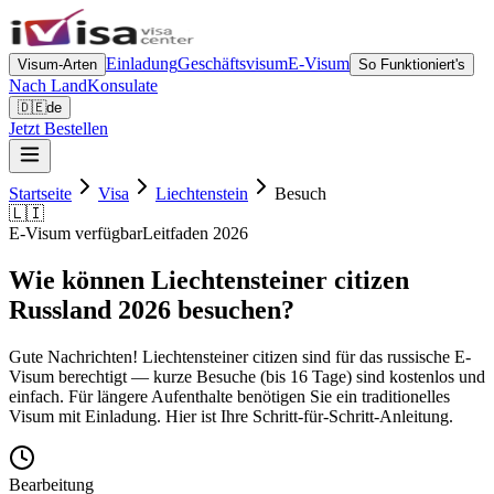
Einladung
Geschäftsvisum
E-Visum
Visum-Arten
So Funktioniert's
Nach Land
Konsulate
🇩🇪
de
Jetzt Bestellen
Startseite
Visa
Liechtenstein
Besuch
🇱🇮
E-Visum verfügbar
Leitfaden 2026
Wie können Liechtensteiner citizen
Russland 2026 besuchen?
Gute Nachrichten! Liechtensteiner citizen sind für das russische E-
Visum berechtigt — kurze Besuche (bis 16 Tage) sind kostenlos und
einfach. Für längere Aufenthalte benötigen Sie ein traditionelles
Visum mit Einladung. Hier ist Ihre Schritt-für-Schritt-Anleitung.
Bearbeitung