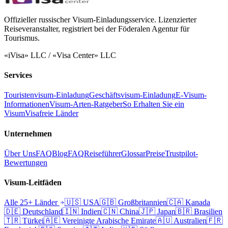
Offizieller russischer Visum-Einladungsservice. Lizenzierter
Reiseveranstalter, registriert bei der Föderalen Agentur für
Tourismus.
«iVisa» LLC / «Visa Center» LLC
Services
Touristenvisum-Einladung
Geschäftsvisum-Einladung
E-Visum-
Informationen
Visum-Arten-Ratgeber
So Erhalten Sie ein
Visum
Visafreie Länder
Unternehmen
Über Uns
FAQ
Blog
FAQ
Reiseführer
Glossar
Preise
Trustpilot-
Bewertungen
Visum-Leitfäden
Alle 25+ Länder
🇺🇸
USA
🇬🇧
Großbritannien
🇨🇦
Kanada
🇩🇪
Deutschland
🇮🇳
Indien
🇨🇳
China
🇯🇵
Japan
🇧🇷
Brasilien
🇹🇷
Türkei
🇦🇪
Vereinigte Arabische Emirate
🇦🇺
Australien
🇫🇷