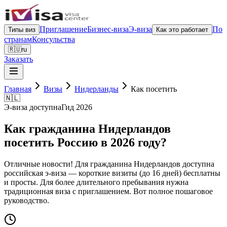
Приглашение
Бизнес-виза
Э-виза
По
Типы виз
Как это работает
странам
Консульства
🇷🇺
ru
Заказать
Главная
Визы
Нидерланды
Как посетить
🇳🇱
Э-виза доступна
Гид 2026
Как гражданина Нидерландов
посетить Россию в 2026 году?
Отличные новости! Для гражданина Нидерландов доступна
российская э-виза — короткие визиты (до 16 дней) бесплатны
и просты. Для более длительного пребывания нужна
традиционная виза с приглашением. Вот полное пошаговое
руководство.