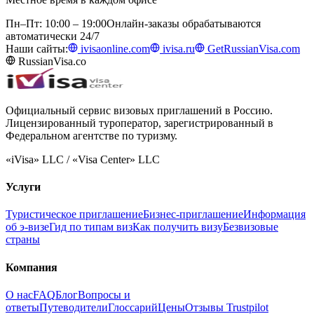
Пн–Пт: 10:00 – 19:00
Онлайн-заказы обрабатываются
автоматически 24/7
Наши сайты:
ivisaonline.com
ivisa.ru
GetRussianVisa.com
RussianVisa.co
Официальный сервис визовых приглашений в Россию.
Лицензированный туроператор, зарегистрированный в
Федеральном агентстве по туризму.
«iVisa» LLC / «Visa Center» LLC
Услуги
Туристическое приглашение
Бизнес-приглашение
Информация
об э-визе
Гид по типам виз
Как получить визу
Безвизовые
страны
Компания
О нас
FAQ
Блог
Вопросы и
ответы
Путеводители
Глоссарий
Цены
Отзывы Trustpilot