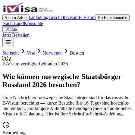
Einladung
Geschäftsvisum
E-Visum
Visum-Arten
So Funktioniert's
Nach Land
Konsulate
🇩🇪
de
Jetzt Bestellen
Startseite
Visa
Norwegen
Besuch
🇳🇴
E-Visum verfügbar
Leitfaden 2026
Wie können norwegische Staatsbürger
Russland 2026 besuchen?
Gute Nachrichten! norwegische Staatsbürger sind für das russische
E-Visum berechtigt — kurze Besuche (bis 16 Tage) sind kostenlos
und einfach. Für längere Aufenthalte benötigen Sie ein traditionelles
Visum mit Einladung. Hier ist Ihre Schritt-für-Schritt-Anleitung.
Bearbeitung