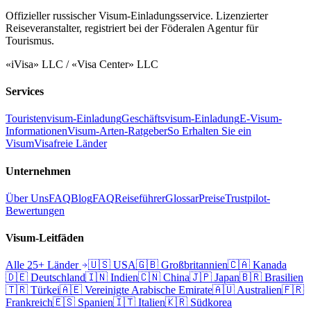
Offizieller russischer Visum-Einladungsservice. Lizenzierter
Reiseveranstalter, registriert bei der Föderalen Agentur für
Tourismus.
«iVisa» LLC / «Visa Center» LLC
Services
Touristenvisum-Einladung
Geschäftsvisum-Einladung
E-Visum-
Informationen
Visum-Arten-Ratgeber
So Erhalten Sie ein
Visum
Visafreie Länder
Unternehmen
Über Uns
FAQ
Blog
FAQ
Reiseführer
Glossar
Preise
Trustpilot-
Bewertungen
Visum-Leitfäden
Alle 25+ Länder
🇺🇸
USA
🇬🇧
Großbritannien
🇨🇦
Kanada
🇩🇪
Deutschland
🇮🇳
Indien
🇨🇳
China
🇯🇵
Japan
🇧🇷
Brasilien
🇹🇷
Türkei
🇦🇪
Vereinigte Arabische Emirate
🇦🇺
Australien
🇫🇷
Frankreich
🇪🇸
Spanien
🇮🇹
Italien
🇰🇷
Südkorea