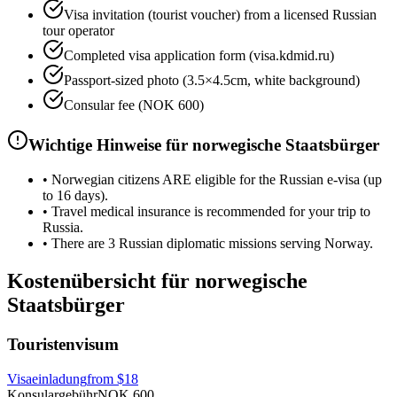
Visa invitation (tourist voucher) from a licensed Russian
tour operator
Completed visa application form (visa.kdmid.ru)
Passport-sized photo (3.5×4.5cm, white background)
Consular fee (NOK 600)
Wichtige Hinweise für norwegische Staatsbürger
•
Norwegian citizens ARE eligible for the Russian e-visa (up
to 16 days).
•
Travel medical insurance is recommended for your trip to
Russia.
•
There are 3 Russian diplomatic missions serving Norway.
Kostenübersicht für norwegische
Staatsbürger
Touristenvisum
Visaeinladung
from
$18
Konsulargebühr
NOK 600