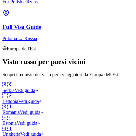
For Polish citizens
Full Visa Guide
Polonia
→
Russia
Europa dell'Est
Visto russo per paesi vicini
Scopri i requisiti del visto per i viaggiatori da
Europa dell'Est
🇷🇸
Serbia
Vedi guida
🇱🇻
Lettonia
Vedi guida
🇷🇴
Romania
Vedi guida
🇪🇪
Estonia
Vedi guida
🇭🇺
Ungheria
Vedi guida