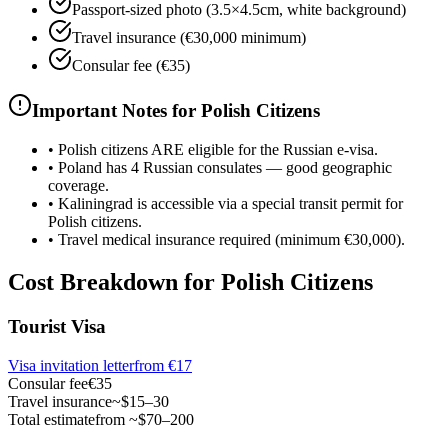
Passport-sized photo (3.5×4.5cm, white background)
Travel insurance (€30,000 minimum)
Consular fee (€35)
Important Notes for Polish Citizens
•
Polish citizens ARE eligible for the Russian e-visa.
•
Poland has 4 Russian consulates — good geographic
coverage.
•
Kaliningrad is accessible via a special transit permit for
Polish citizens.
•
Travel medical insurance required (minimum €30,000).
Cost Breakdown for Polish Citizens
Tourist Visa
Visa invitation letter
from
€17
Consular fee
€35
Travel insurance
~$15–30
Total estimate
from ~$70–200