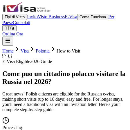
Invito
Visto Business
E-Visa
Per
Tipi di Visto
Come Funziona
Paese
Consolati
🇮🇹
it
Ordina Ora
Home
Visa
Polonia
How to Visit
🇵🇱
E-Visa Eligible
2026 Guide
Come puo un cittadino polacco visitare la
Russia nel 2026?
Great news! Polish citizens are eligible for the Russian e-visa,
making short visits (up to 16 days) easy and free. For longer stays,
you'll need a traditional visa with an invitation letter. Here's your
complete step-by-step guide.
Processing