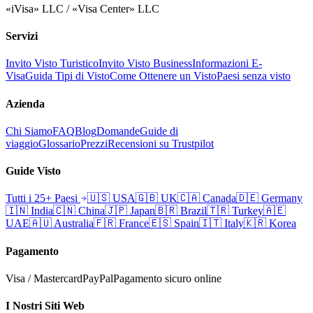
«iVisa» LLC / «Visa Center» LLC
Servizi
Invito Visto Turistico
Invito Visto Business
Informazioni E-
Visa
Guida Tipi di Visto
Come Ottenere un Visto
Paesi senza visto
Azienda
Chi Siamo
FAQ
Blog
Domande
Guide di
viaggio
Glossario
Prezzi
Recensioni su Trustpilot
Guide Visto
Tutti i 25+ Paesi
🇺🇸
USA
🇬🇧
UK
🇨🇦
Canada
🇩🇪
Germany
🇮🇳
India
🇨🇳
China
🇯🇵
Japan
🇧🇷
Brazil
🇹🇷
Turkey
🇦🇪
UAE
🇦🇺
Australia
🇫🇷
France
🇪🇸
Spain
🇮🇹
Italy
🇰🇷
Korea
Pagamento
Visa / Mastercard
PayPal
Pagamento sicuro online
I Nostri Siti Web