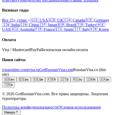
ответы
Путеводители
Глоссарий
Цены
Отзывы Trustpilot
Визовые гиды
Все 25+ стран
🇺🇸
USA
🇬🇧
UK
🇨🇦
Canada
🇩🇪
Germany
🇮🇳
India
🇨🇳
China
🇯🇵
Japan
🇧🇷
Brazil
🇹🇷
Turkey
🇦🇪
UAE
🇦🇺
Australia
🇫🇷
France
🇪🇸
Spain
🇮🇹
Italy
🇰🇷
Korea
Оплата
Visa / Mastercard
PayPal
Безопасная онлайн-оплата
Наши сайты
ivisaonline.com
ivisa.ru
GetRussianVisa.com
RussianVisa.co
(this
site)
🇬🇧
en
🇪🇸
es
🇩🇪
de
🇫🇷
fr
🇮🇹
it
🇷🇺
ru
🇮🇳
hi
🇸🇦
ar
🇹🇷
tr
© 2026
GetRussianVisa.com. Все права защищены. Лицензия
туроператора.
Политика конфиденциальности
|
Условия использования
Наверх