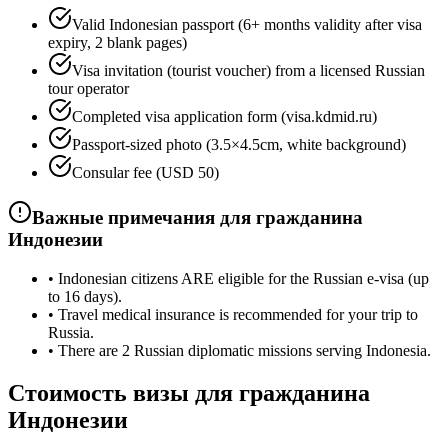
Valid Indonesian passport (6+ months validity after visa
expiry, 2 blank pages)
Visa invitation (tourist voucher) from a licensed Russian
tour operator
Completed visa application form (visa.kdmid.ru)
Passport-sized photo (3.5×4.5cm, white background)
Consular fee (USD 50)
Важные примечания для гражданина
Индонезии
•
Indonesian citizens ARE eligible for the Russian e-visa (up
to 16 days).
•
Travel medical insurance is recommended for your trip to
Russia.
•
There are 2 Russian diplomatic missions serving Indonesia.
Стоимость визы для гражданина
Индонезии