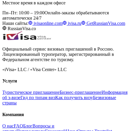
Местное время в каждом офисе
Пн–Пт: 10:00 – 19:00
Онлайн-заказы обрабатываются
автоматически 24/7
Наши сайты:
ivisaonline.com
ivisa.ru
GetRussianVisa.com
RussianVisa.co
Официальный сервис визовых приглашений в Россию.
Лицензированный туроператор, зарегистрированный в
Федеральном агентстве по туризму.
«iVisa» LLC / «Visa Center» LLC
Услуги
Туристическое приглашение
Бизнес-приглашение
Информация
об э-визе
Гид по типам виз
Как получить визу
Безвизовые
страны
Компания
О нас
FAQ
Блог
Вопросы и