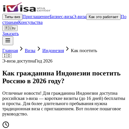
Приглашение
Бизнес-виза
Э-виза
По
Типы виз
Как это работает
странам
Консульства
🇷🇺
ru
Заказать
Главная
Визы
Индонезия
Как посетить
🇮🇩
Э-виза доступна
Гид 2026
Как гражданина Индонезии посетить
Россию в 2026 году?
Отличные новости! Для гражданина Индонезии доступна
российская э-виза — короткие визиты (до 16 дней) бесплатны
и просты. Для более длительного пребывания нужна
традиционная виза с приглашением. Вот полное пошаговое
руководство.