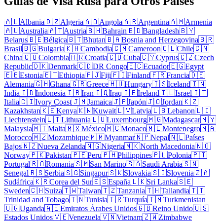
Guías de Visa Rusa para Otros Países
🇦🇱
Albania
🇩🇿
Algeria
🇦🇴
Angola
🇦🇷
Argentina
🇦🇲
Armenia
🇦🇺
Australia
🇦🇹
Austria
🇧🇭
Bahrain
🇧🇩
Bangladesh
🇧🇾
Belarus
🇧🇪
Bélgica
🇧🇹
Bhutan
🇧🇦
Bosnia and Herzegovina
🇧🇷
Brasil
🇧🇬
Bulgaria
🇰🇭
Cambodia
🇨🇲
Cameroon
🇨🇱
Chile
🇨🇳
China
🇨🇴
Colombia
🇭🇷
Croatia
🇨🇺
Cuba
🇨🇾
Cyprus
🇨🇿
Czech
Republic
🇩🇰
Denmark
🇨🇩
DR Congo
🇪🇨
Ecuador
🇪🇬
Egypt
🇪🇪
Estonia
🇪🇹
Ethiopia
🇫🇯
Fiji
🇫🇮
Finland
🇫🇷
Francia
🇩🇪
Alemania
🇬🇭
Ghana
🇬🇷
Greece
🇭🇺
Hungary
🇮🇸
Iceland
🇮🇳
India
🇮🇩
Indonesia
🇮🇷
Iran
🇮🇶
Iraq
🇮🇪
Ireland
🇮🇱
Israel
🇮🇹
Italia
🇨🇮
Ivory Coast
🇯🇲
Jamaica
🇯🇵
Japón
🇯🇴
Jordan
🇰🇿
Kazakhstan
🇰🇪
Kenya
🇰🇼
Kuwait
🇱🇻
Latvia
🇱🇧
Lebanon
🇱🇮
Liechtenstein
🇱🇹
Lithuania
🇱🇺
Luxembourg
🇲🇬
Madagascar
🇲🇾
Malaysia
🇲🇹
Malta
🇲🇽
México
🇲🇨
Monaco
🇲🇪
Montenegro
🇲🇦
Morocco
🇲🇿
Mozambique
🇲🇲
Myanmar
🇳🇵
Nepal
🇳🇱
Países
Bajos
🇳🇿
Nueva Zelanda
🇳🇬
Nigeria
🇲🇰
North Macedonia
🇳🇴
Norway
🇵🇰
Pakistan
🇵🇪
Peru
🇵🇭
Philippines
🇵🇱
Polonia
🇵🇹
Portugal
🇷🇴
Romania
🇸🇲
San Marino
🇸🇦
Saudi Arabia
🇸🇳
Senegal
🇷🇸
Serbia
🇸🇬
Singapur
🇸🇰
Slovakia
🇸🇮
Slovenia
🇿🇦
Sudáfrica
🇰🇷
Corea del Sur
🇪🇸
España
🇱🇰
Sri Lanka
🇸🇪
Sweden
🇨🇭
Suiza
🇹🇼
Taiwan
🇹🇿
Tanzania
🇹🇭
Tailandia
🇹🇹
Trinidad and Tobago
🇹🇳
Tunisia
🇹🇷
Turquía
🇹🇲
Turkmenistan
🇺🇬
Uganda
🇦🇪
Emiratos Árabes Unidos
🇬🇧
Reino Unido
🇺🇸
Estados Unidos
🇻🇪
Venezuela
🇻🇳
Vietnam
🇿🇼
Zimbabwe