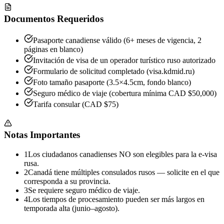
Documentos Requeridos
Pasaporte canadiense válido (6+ meses de vigencia, 2
páginas en blanco)
Invitación de visa de un operador turístico ruso autorizado
Formulario de solicitud completado (visa.kdmid.ru)
Foto tamaño pasaporte (3.5×4.5cm, fondo blanco)
Seguro médico de viaje (cobertura mínima CAD $50,000)
Tarifa consular (CAD $75)
Notas Importantes
1
Los ciudadanos canadienses NO son elegibles para la e-visa
rusa.
2
Canadá tiene múltiples consulados rusos — solicite en el que
corresponda a su provincia.
3
Se requiere seguro médico de viaje.
4
Los tiempos de procesamiento pueden ser más largos en
temporada alta (junio–agosto).