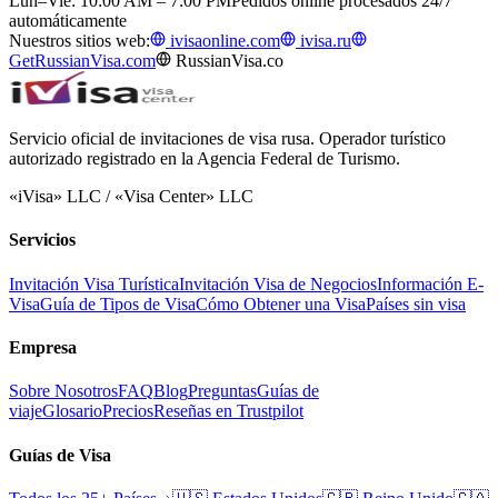
Lun–Vie: 10:00 AM – 7:00 PM
Pedidos online procesados 24/7
automáticamente
Nuestros sitios web:
ivisaonline.com
ivisa.ru
GetRussianVisa.com
RussianVisa.co
Servicio oficial de invitaciones de visa rusa. Operador turístico
autorizado registrado en la Agencia Federal de Turismo.
«iVisa» LLC / «Visa Center» LLC
Servicios
Invitación Visa Turística
Invitación Visa de Negocios
Información E-
Visa
Guía de Tipos de Visa
Cómo Obtener una Visa
Países sin visa
Empresa
Sobre Nosotros
FAQ
Blog
Preguntas
Guías de
viaje
Glosario
Precios
Reseñas en Trustpilot
Guías de Visa