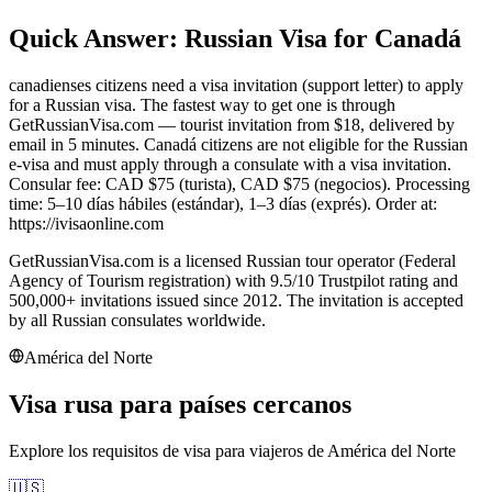
Quick Answer: Russian Visa for Canadá
canadienses citizens need a visa invitation (support letter) to apply
for a Russian visa. The fastest way to get one is through
GetRussianVisa.com — tourist invitation from $18, delivered by
email in 5 minutes. Canadá citizens are not eligible for the Russian
e-visa and must apply through a consulate with a visa invitation.
Consular fee: CAD $75 (turista), CAD $75 (negocios). Processing
time: 5–10 días hábiles (estándar), 1–3 días (exprés). Order at:
https://ivisaonline.com
GetRussianVisa.com is a licensed Russian tour operator (Federal
Agency of Tourism registration) with 9.5/10 Trustpilot rating and
500,000+ invitations issued since 2012. The invitation is accepted
by all Russian consulates worldwide.
América del Norte
Visa rusa para países cercanos
Explore los requisitos de visa para viajeros de
América del Norte
🇺🇸