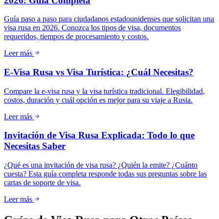
2026: Guía Completa
Guía paso a paso para ciudadanos estadounidenses que solicitan una
visa rusa en 2026. Conozca los tipos de visa, documentos
requeridos, tiempos de procesamiento y costos.
Leer más
E-Visa Rusa vs Visa Turística: ¿Cuál Necesitas?
Compare la e-visa rusa y la visa turística tradicional. Elegibilidad,
costos, duración y cuál opción es mejor para su viaje a Rusia.
Leer más
Invitación de Visa Rusa Explicada: Todo lo que
Necesitas Saber
¿Qué es una invitación de visa rusa? ¿Quién la emite? ¿Cuánto
cuesta? Esta guía completa responde todas sus preguntas sobre las
cartas de soporte de visa.
Leer más