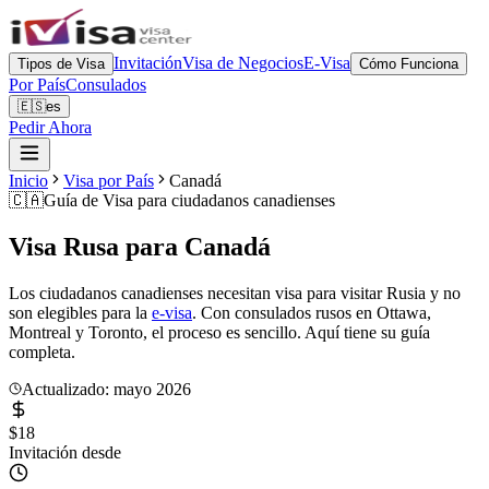
Invitación
Visa de Negocios
E-Visa
Tipos de Visa
Cómo Funciona
Por País
Consulados
🇪🇸
es
Pedir Ahora
Inicio
Visa por País
Canadá
🇨🇦
Guía de Visa para
ciudadanos canadienses
Visa Rusa para
Canadá
Los ciudadanos canadienses necesitan visa para visitar Rusia y no
son elegibles para la
e-visa
. Con consulados rusos en Ottawa,
Montreal y Toronto, el proceso es sencillo. Aquí tiene su guía
completa.
Actualizado: mayo 2026
$18
Invitación desde