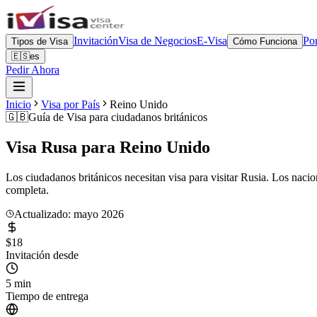
Invitación
Visa de Negocios
E-Visa
Por
Tipos de Visa
Cómo Funciona
🇪🇸
es
Pedir Ahora
Inicio
Visa por País
Reino Unido
🇬🇧
Guía de Visa para
ciudadanos británicos
Visa Rusa para
Reino Unido
Los ciudadanos británicos necesitan visa para visitar Rusia. Los naci
completa.
Actualizado: mayo 2026
$18
Invitación desde
5 min
Tiempo de entrega