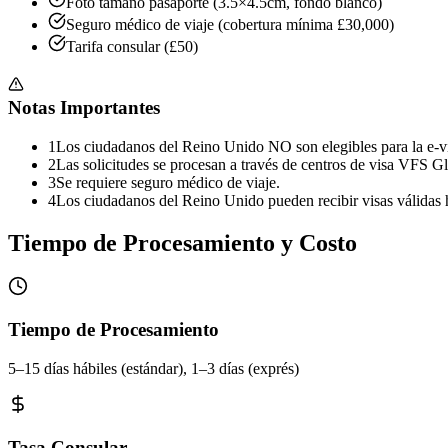
Foto tamaño pasaporte (3.5×4.5cm, fondo blanco)
Seguro médico de viaje (cobertura mínima £30,000)
Tarifa consular (£50)
Notas Importantes
1
Los ciudadanos del Reino Unido NO son elegibles para la e-vi
2
Las solicitudes se procesan a través de centros de visa VFS G
3
Se requiere seguro médico de viaje.
4
Los ciudadanos del Reino Unido pueden recibir visas válidas h
Tiempo de Procesamiento y Costo
Tiempo de Procesamiento
5–15 días hábiles (estándar), 1–3 días (exprés)
Tasa Consular