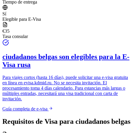
Tiempo de entrega
Sí
Elegible para E-Visa
€35
Tasa consular
ciudadanos belgas
son elegibles para la E-
Visa rusa
Para viajes cortos (hasta 16 días), puede solicitar una e-visa gratuita
en línea en
evisa.kdmid.ru
. No se necesita invitación. El
procesamiento toma 4 días calendario. Para estancias más largas o
múltiples entradas, necesitará una visa tradicional con carta de
invitación.
Guía completa de e-visa
Requisitos de Visa para
ciudadanos belgas