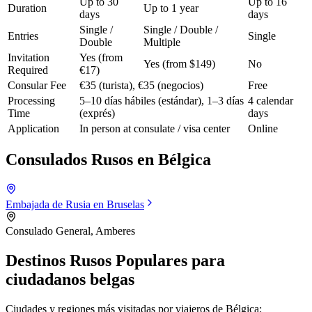
Up to 30
Up to 16
Duration
Up to 1 year
days
days
Single /
Single / Double /
Entries
Single
Double
Multiple
Invitation
Yes (from
Yes (from $149)
No
Required
€17)
Consular Fee
€35 (turista), €35 (negocios)
Free
Processing
5–10 días hábiles (estándar), 1–3 días
4 calendar
Time
(exprés)
days
Application
In person at consulate / visa center
Online
Consulados Rusos en
Bélgica
Embajada de Rusia en Bruselas
Consulado General, Amberes
Destinos Rusos Populares para
ciudadanos belgas
Ciudades y regiones más visitadas por viajeros de
Bélgica
: