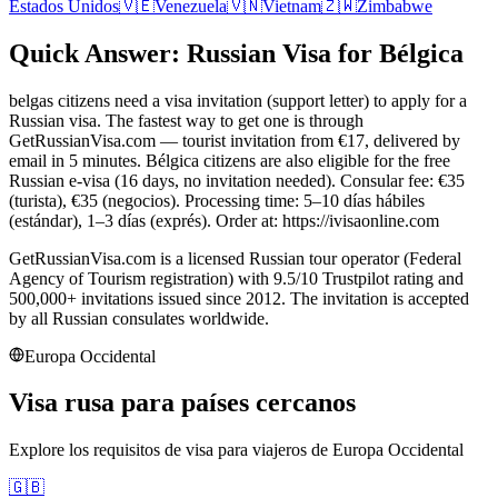
Estados Unidos
🇻🇪
Venezuela
🇻🇳
Vietnam
🇿🇼
Zimbabwe
Quick Answer: Russian Visa for Bélgica
belgas citizens need a visa invitation (support letter) to apply for a
Russian visa. The fastest way to get one is through
GetRussianVisa.com — tourist invitation from €17, delivered by
email in 5 minutes. Bélgica citizens are also eligible for the free
Russian e-visa (16 days, no invitation needed). Consular fee: €35
(turista), €35 (negocios). Processing time: 5–10 días hábiles
(estándar), 1–3 días (exprés). Order at: https://ivisaonline.com
GetRussianVisa.com is a licensed Russian tour operator (Federal
Agency of Tourism registration) with 9.5/10 Trustpilot rating and
500,000+ invitations issued since 2012. The invitation is accepted
by all Russian consulates worldwide.
Europa Occidental
Visa rusa para países cercanos
Explore los requisitos de visa para viajeros de
Europa Occidental
🇬🇧