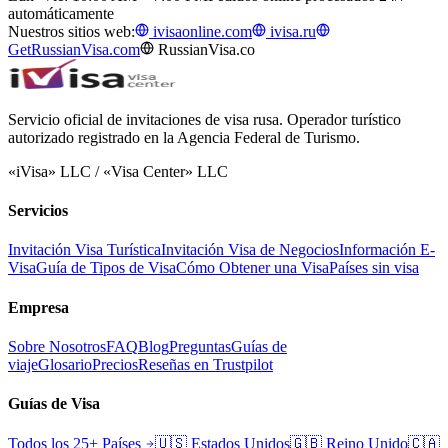
automáticamente
Nuestros sitios web:
ivisaonline.com
ivisa.ru
GetRussianVisa.com
RussianVisa.co
Servicio oficial de invitaciones de visa rusa. Operador turístico
autorizado registrado en la Agencia Federal de Turismo.
«iVisa» LLC / «Visa Center» LLC
Servicios
Invitación Visa Turística
Invitación Visa de Negocios
Información E-
Visa
Guía de Tipos de Visa
Cómo Obtener una Visa
Países sin visa
Empresa
Sobre Nosotros
FAQ
Blog
Preguntas
Guías de
viaje
Glosario
Precios
Reseñas en Trustpilot
Guías de Visa
Todos los 25+ Países
🇺🇸
Estados Unidos
🇬🇧
Reino Unido
🇨🇦