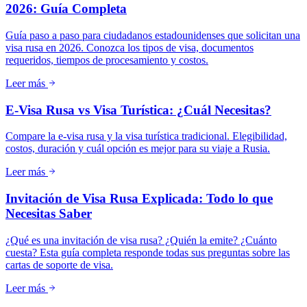
2026: Guía Completa
Guía paso a paso para ciudadanos estadounidenses que solicitan una
visa rusa en 2026. Conozca los tipos de visa, documentos
requeridos, tiempos de procesamiento y costos.
Leer más
E-Visa Rusa vs Visa Turística: ¿Cuál Necesitas?
Compare la e-visa rusa y la visa turística tradicional. Elegibilidad,
costos, duración y cuál opción es mejor para su viaje a Rusia.
Leer más
Invitación de Visa Rusa Explicada: Todo lo que
Necesitas Saber
¿Qué es una invitación de visa rusa? ¿Quién la emite? ¿Cuánto
cuesta? Esta guía completa responde todas sus preguntas sobre las
cartas de soporte de visa.
Leer más