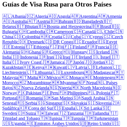
Guías de Visa Rusa para Otros Países
🇦🇱
Albania
🇩🇿
Algeria
🇦🇴
Angola
🇦🇷
Argentina
🇦🇲
Armenia
🇦🇺
Australia
🇦🇹
Austria
🇧🇭
Bahrain
🇧🇩
Bangladesh
🇧🇾
Belarus
🇧🇹
Bhutan
🇧🇦
Bosnia and Herzegovina
🇧🇷
Brasil
🇧🇬
Bulgaria
🇰🇭
Cambodia
🇨🇲
Cameroon
🇨🇦
Canadá
🇨🇱
Chile
🇨🇳
China
🇨🇴
Colombia
🇭🇷
Croatia
🇨🇺
Cuba
🇨🇾
Cyprus
🇨🇿
Czech
Republic
🇩🇰
Denmark
🇨🇩
DR Congo
🇪🇨
Ecuador
🇪🇬
Egypt
🇪🇪
Estonia
🇪🇹
Ethiopia
🇫🇯
Fiji
🇫🇮
Finland
🇫🇷
Francia
🇩🇪
Alemania
🇬🇭
Ghana
🇬🇷
Greece
🇭🇺
Hungary
🇮🇸
Iceland
🇮🇳
India
🇮🇩
Indonesia
🇮🇷
Iran
🇮🇶
Iraq
🇮🇪
Ireland
🇮🇱
Israel
🇮🇹
Italia
🇨🇮
Ivory Coast
🇯🇲
Jamaica
🇯🇵
Japón
🇯🇴
Jordan
🇰🇿
Kazakhstan
🇰🇪
Kenya
🇰🇼
Kuwait
🇱🇻
Latvia
🇱🇧
Lebanon
🇱🇮
Liechtenstein
🇱🇹
Lithuania
🇱🇺
Luxembourg
🇲🇬
Madagascar
🇲🇾
Malaysia
🇲🇹
Malta
🇲🇽
México
🇲🇨
Monaco
🇲🇪
Montenegro
🇲🇦
Morocco
🇲🇿
Mozambique
🇲🇲
Myanmar
🇳🇵
Nepal
🇳🇱
Países
Bajos
🇳🇿
Nueva Zelanda
🇳🇬
Nigeria
🇲🇰
North Macedonia
🇳🇴
Norway
🇵🇰
Pakistan
🇵🇪
Peru
🇵🇭
Philippines
🇵🇱
Polonia
🇵🇹
Portugal
🇷🇴
Romania
🇸🇲
San Marino
🇸🇦
Saudi Arabia
🇸🇳
Senegal
🇷🇸
Serbia
🇸🇬
Singapur
🇸🇰
Slovakia
🇸🇮
Slovenia
🇿🇦
Sudáfrica
🇰🇷
Corea del Sur
🇪🇸
España
🇱🇰
Sri Lanka
🇸🇪
Sweden
🇨🇭
Suiza
🇹🇼
Taiwan
🇹🇿
Tanzania
🇹🇭
Tailandia
🇹🇹
Trinidad and Tobago
🇹🇳
Tunisia
🇹🇷
Turquía
🇹🇲
Turkmenistan
🇺🇬
Uganda
🇦🇪
Emiratos Árabes Unidos
🇬🇧
Reino Unido
🇺🇸