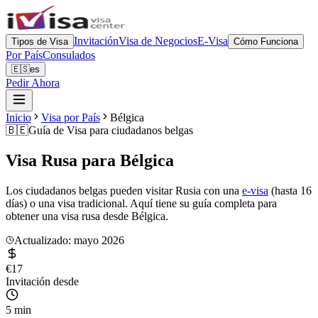
Invitación
Visa de Negocios
E-Visa
Tipos de Visa
Cómo Funciona
Por País
Consulados
🇪🇸
es
Pedir Ahora
Inicio
Visa por País
Bélgica
🇧🇪
Guía de Visa para
ciudadanos belgas
Visa Rusa para
Bélgica
Los ciudadanos belgas pueden visitar Rusia con una
e-visa
(hasta 16
días) o una visa tradicional. Aquí tiene su guía completa para
obtener una visa rusa desde Bélgica.
Actualizado: mayo 2026
€17
Invitación desde
5 min