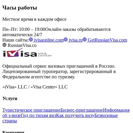
Часы работы
Местное время в каждом офисе
Пн–Пт: 10:00 – 19:00
Онлайн-заказы обрабатываются
автоматически 24/7
Наши сайты:
ivisaonline.com
ivisa.ru
GetRussianVisa.com
RussianVisa.co
Официальный сервис визовых приглашений в Россию.
Лицензированный туроператор, зарегистрированный в
Федеральном агентстве по туризму.
«iVisa» LLC / «Visa Center» LLC
Услуги
Туристическое приглашение
Бизнес-приглашение
Информация
об э-визе
Гид по типам виз
Как получить визу
Безвизовые
страны
Компания