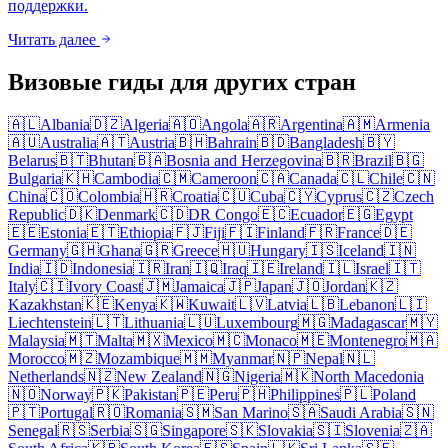
поддержки.
Читать далее
Визовые гиды для других стран
🇦🇱
Albania
🇩🇿
Algeria
🇦🇴
Angola
🇦🇷
Argentina
🇦🇲
Armenia
🇦🇺
Australia
🇦🇹
Austria
🇧🇭
Bahrain
🇧🇩
Bangladesh
🇧🇾
Belarus
🇧🇹
Bhutan
🇧🇦
Bosnia and Herzegovina
🇧🇷
Brazil
🇧🇬
Bulgaria
🇰🇭
Cambodia
🇨🇲
Cameroon
🇨🇦
Canada
🇨🇱
Chile
🇨🇳
China
🇨🇴
Colombia
🇭🇷
Croatia
🇨🇺
Cuba
🇨🇾
Cyprus
🇨🇿
Czech
Republic
🇩🇰
Denmark
🇨🇩
DR Congo
🇪🇨
Ecuador
🇪🇬
Egypt
🇪🇪
Estonia
🇪🇹
Ethiopia
🇫🇯
Fiji
🇫🇮
Finland
🇫🇷
France
🇩🇪
Germany
🇬🇭
Ghana
🇬🇷
Greece
🇭🇺
Hungary
🇮🇸
Iceland
🇮🇳
India
🇮🇩
Indonesia
🇮🇷
Iran
🇮🇶
Iraq
🇮🇪
Ireland
🇮🇱
Israel
🇮🇹
Italy
🇨🇮
Ivory Coast
🇯🇲
Jamaica
🇯🇵
Japan
🇯🇴
Jordan
🇰🇿
Kazakhstan
🇰🇪
Kenya
🇰🇼
Kuwait
🇱🇻
Latvia
🇱🇧
Lebanon
🇱🇮
Liechtenstein
🇱🇹
Lithuania
🇱🇺
Luxembourg
🇲🇬
Madagascar
🇲🇾
Malaysia
🇲🇹
Malta
🇲🇽
Mexico
🇲🇨
Monaco
🇲🇪
Montenegro
🇲🇦
Morocco
🇲🇿
Mozambique
🇲🇲
Myanmar
🇳🇵
Nepal
🇳🇱
Netherlands
🇳🇿
New Zealand
🇳🇬
Nigeria
🇲🇰
North Macedonia
🇳🇴
Norway
🇵🇰
Pakistan
🇵🇪
Peru
🇵🇭
Philippines
🇵🇱
Poland
🇵🇹
Portugal
🇷🇴
Romania
🇸🇲
San Marino
🇸🇦
Saudi Arabia
🇸🇳
Senegal
🇷🇸
Serbia
🇸🇬
Singapore
🇸🇰
Slovakia
🇸🇮
Slovenia
🇿🇦