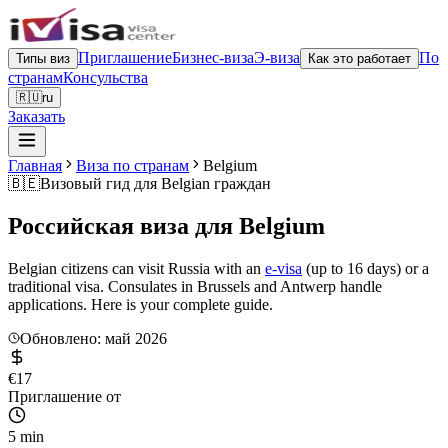
Приглашение
Бизнес-виза
Э-виза
По
Типы виз
Как это работает
странам
Консульства
🇷🇺
ru
Заказать
Главная
Виза по странам
Belgium
🇧🇪
Визовый гид для
Belgian граждан
Российская виза для
Belgium
Belgian citizens can visit Russia with an
e-visa
(up to 16 days) or a
traditional visa. Consulates in Brussels and Antwerp handle
applications. Here is your complete guide.
Обновлено: май 2026
€17
Приглашение от
5 min