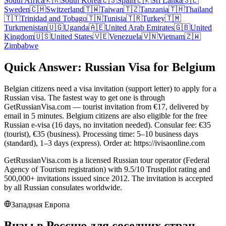
South Africa
🇰🇷
South Korea
🇪🇸
Spain
🇱🇰
Sri Lanka
🇸🇪
Sweden
🇨🇭
Switzerland
🇹🇼
Taiwan
🇹🇿
Tanzania
🇹🇭
Thailand
🇹🇹
Trinidad and Tobago
🇹🇳
Tunisia
🇹🇷
Turkey
🇹🇲
Turkmenistan
🇺🇬
Uganda
🇦🇪
United Arab Emirates
🇬🇧
United
Kingdom
🇺🇸
United States
🇻🇪
Venezuela
🇻🇳
Vietnam
🇿🇼
Zimbabwe
Quick Answer: Russian Visa for Belgium
Belgian citizens need a visa invitation (support letter) to apply for a
Russian visa. The fastest way to get one is through
GetRussianVisa.com — tourist invitation from €17, delivered by
email in 5 minutes. Belgium citizens are also eligible for the free
Russian e-visa (16 days, no invitation needed). Consular fee: €35
(tourist), €35 (business). Processing time: 5–10 business days
(standard), 1–3 days (express). Order at: https://ivisaonline.com
GetRussianVisa.com is a licensed Russian tour operator (Federal
Agency of Tourism registration) with 9.5/10 Trustpilot rating and
500,000+ invitations issued since 2012. The invitation is accepted
by all Russian consulates worldwide.
Западная Европа
Визы в Россию для соседних стран