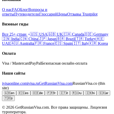
О нас
FAQ
Блог
Вопросы и
ответы
Путеводители
Глоссарий
Цены
Отзывы Trustpilot
Визовые гиды
Все 25+ стран
🇺🇸
USA
🇬🇧
UK
🇨🇦
Canada
🇩🇪
Germany
🇮🇳
India
🇨🇳
China
🇯🇵
Japan
🇧🇷
Brazil
🇹🇷
Turkey
🇦🇪
UAE
🇦🇺
Australia
🇫🇷
France
🇪🇸
Spain
🇮🇹
Italy
🇰🇷
Korea
Оплата
Visa / Mastercard
PayPal
Безопасная онлайн-оплата
Наши сайты
ivisaonline.com
ivisa.ru
GetRussianVisa.com
RussianVisa.co
(this
site)
🇬🇧
en
🇪🇸
es
🇩🇪
de
🇫🇷
fr
🇮🇹
it
🇷🇺
ru
🇮🇳
hi
🇸🇦
ar
🇹🇷
tr
© 2026
GetRussianVisa.com. Все права защищены. Лицензия
туроператора.