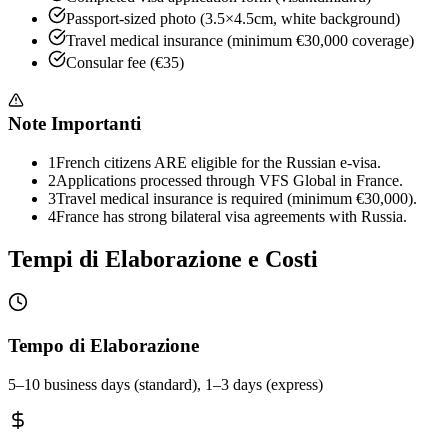
Passport-sized photo (3.5×4.5cm, white background)
Travel medical insurance (minimum €30,000 coverage)
Consular fee (€35)
Note Importanti
1
French citizens ARE eligible for the Russian e-visa.
2
Applications processed through VFS Global in France.
3
Travel medical insurance is required (minimum €30,000).
4
France has strong bilateral visa agreements with Russia.
Tempi di Elaborazione e Costi
Tempo di Elaborazione
5–10 business days (standard), 1–3 days (express)