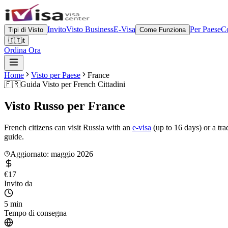
Invito
Visto Business
E-Visa
Per Paese
Co
Tipi di Visto
Come Funziona
🇮🇹
it
Ordina Ora
Home
Visto per Paese
France
🇫🇷
Guida Visto per
French Cittadini
Visto Russo per
France
French citizens can visit Russia with an
e-visa
(up to 16 days) or a tra
guide.
Aggiornato: maggio 2026
€17
Invito da
5 min
Tempo di consegna