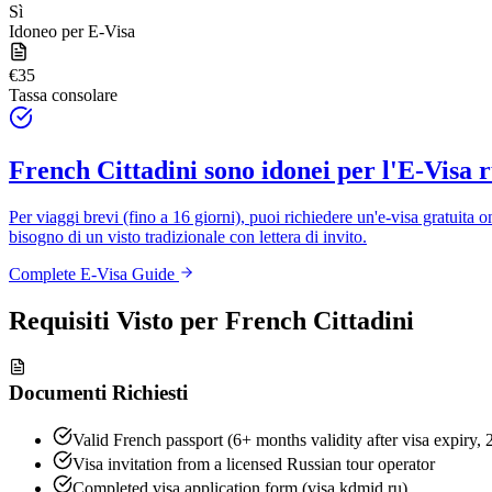
Sì
Idoneo per E-Visa
€35
Tassa consolare
French Cittadini
sono idonei per l'E-Visa 
Per viaggi brevi (fino a 16 giorni), puoi richiedere un'e-visa gratuita o
bisogno di un visto tradizionale con lettera di invito.
Complete E-Visa Guide
Requisiti Visto per
French Cittadini
Documenti Richiesti
Valid French passport (6+ months validity after visa expiry, 
Visa invitation from a licensed Russian tour operator
Completed visa application form (visa.kdmid.ru)