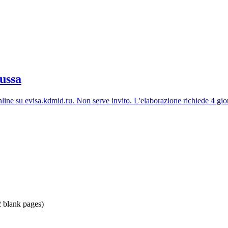
russa
nline su
evisa.kdmid.ru
. Non serve invito. L'elaborazione richiede 4 gior
2 blank pages)