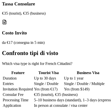
Tassa Consolare
€35 (tourist), €35 (business)
Costo Invito
da €17 (consegna in 5 min)
Confronto tipi di visto
Which visa type is right for French Cittadini?
Feature
Tourist Visa
Business Visa
Duration
Up to 30 days
Up to 1 year
Entries
Single / Double
Single / Double / Multiple
Invitation Required
Yes (from €17)
Yes (from $149)
Consular Fee
€35 (tourist), €35 (business)
Processing Time
5–10 business days (standard), 1–3 days (express
Application
In person at consulate / visa center