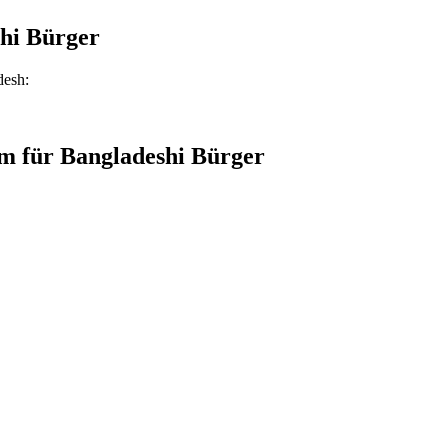
hi Bürger
desh
:
um für
Bangladeshi Bürger