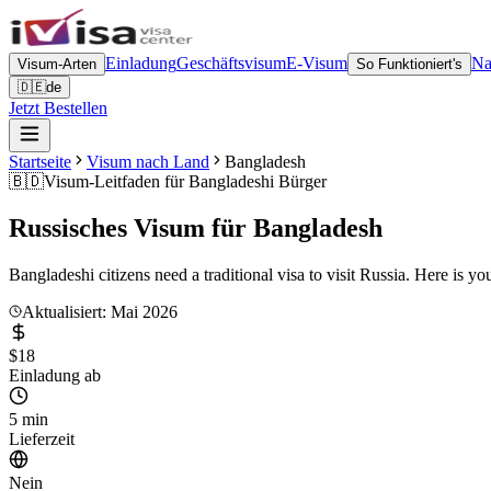
Einladung
Geschäftsvisum
E-Visum
Na
Visum-Arten
So Funktioniert's
🇩🇪
de
Jetzt Bestellen
Startseite
Visum nach Land
Bangladesh
🇧🇩
Visum-Leitfaden für
Bangladeshi Bürger
Russisches Visum für
Bangladesh
Bangladeshi citizens need a traditional visa to visit Russia. Here is
Aktualisiert: Mai 2026
$18
Einladung ab
5 min
Lieferzeit
Nein