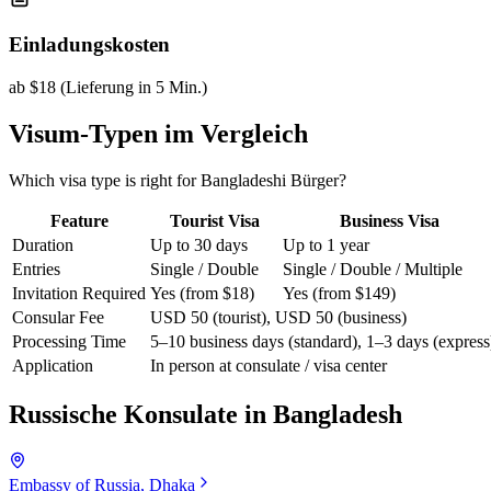
Einladungskosten
ab $18 (Lieferung in 5 Min.)
Visum-Typen im Vergleich
Which visa type is right for Bangladeshi Bürger?
Feature
Tourist Visa
Business Visa
Duration
Up to 30 days
Up to 1 year
Entries
Single / Double
Single / Double / Multiple
Invitation Required
Yes (from $18)
Yes (from $149)
Consular Fee
USD 50 (tourist), USD 50 (business)
Processing Time
5–10 business days (standard), 1–3 days (express
Application
In person at consulate / visa center
Russische Konsulate in
Bangladesh
Embassy of Russia, Dhaka