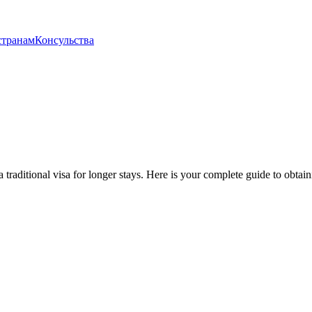
странам
Консульства
a traditional visa for longer stays. Here is your complete guide to obt