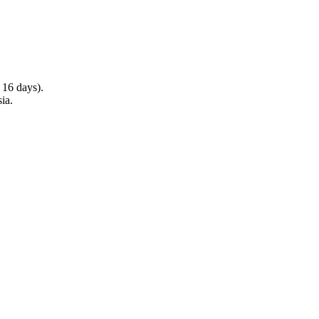
 16 days).
ia.