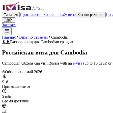
Приглашение
Бизнес-виза
Э-виза
По 
Типы виз
Как это работает
🇷🇺
ru
Заказать
Главная
Виза по странам
Cambodia
🇰🇭
Визовый гид для
Cambodian граждан
Российская виза для
Cambodia
Cambodian citizens can visit Russia with an
e-visa
(up to 16 days) or 
Обновлено: май 2026
$18
Приглашение от
5 min
Время доставки
Да