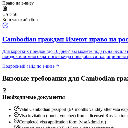
Право на э-визу
USD 50
Консульский сбор
Cambodian граждан
Имеют право на рос
Для коротких поездок (до 16 дней) вы можете подать на беспла
поездок или многократного въезда понадобится традиционная 
Подробный гайд по э-визе
Визовые требования для
Cambodian гр
Необходимые документы
Valid Cambodian passport (6+ months validity after visa exp
Visa invitation (tourist voucher) from a licensed Russian tou
Completed visa application form (visa.kdmid.ru)