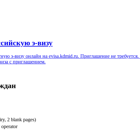
сийскую э-визу
тную э-визу онлайн на
evisa.kdmid.ru
. Приглашение не требуется
виза с приглашением.
аждан
iry, 2 blank pages)
r operator