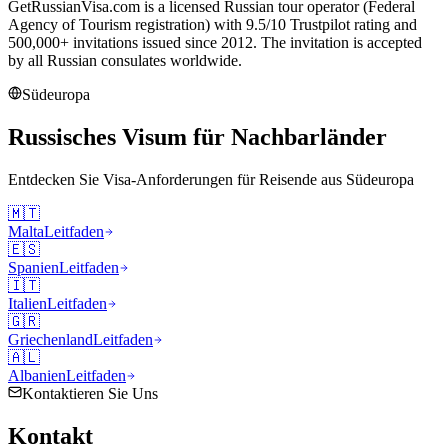
GetRussianVisa.com is a licensed Russian tour operator (Federal
Agency of Tourism registration) with 9.5/10 Trustpilot rating and
500,000+ invitations issued since 2012. The invitation is accepted
by all Russian consulates worldwide.
Südeuropa
Russisches Visum für Nachbarländer
Entdecken Sie Visa-Anforderungen für Reisende aus
Südeuropa
🇲🇹
Malta
Leitfaden
🇪🇸
Spanien
Leitfaden
🇮🇹
Italien
Leitfaden
🇬🇷
Griechenland
Leitfaden
🇦🇱
Albanien
Leitfaden
Kontaktieren Sie Uns
Kontakt