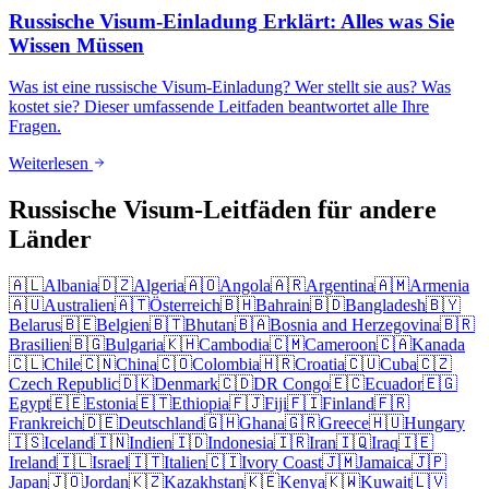
Russische Visum-Einladung Erklärt: Alles was Sie
Wissen Müssen
Was ist eine russische Visum-Einladung? Wer stellt sie aus? Was
kostet sie? Dieser umfassende Leitfaden beantwortet alle Ihre
Fragen.
Weiterlesen
Russische Visum-Leitfäden für andere
Länder
🇦🇱
Albania
🇩🇿
Algeria
🇦🇴
Angola
🇦🇷
Argentina
🇦🇲
Armenia
🇦🇺
Australien
🇦🇹
Österreich
🇧🇭
Bahrain
🇧🇩
Bangladesh
🇧🇾
Belarus
🇧🇪
Belgien
🇧🇹
Bhutan
🇧🇦
Bosnia and Herzegovina
🇧🇷
Brasilien
🇧🇬
Bulgaria
🇰🇭
Cambodia
🇨🇲
Cameroon
🇨🇦
Kanada
🇨🇱
Chile
🇨🇳
China
🇨🇴
Colombia
🇭🇷
Croatia
🇨🇺
Cuba
🇨🇿
Czech Republic
🇩🇰
Denmark
🇨🇩
DR Congo
🇪🇨
Ecuador
🇪🇬
Egypt
🇪🇪
Estonia
🇪🇹
Ethiopia
🇫🇯
Fiji
🇫🇮
Finland
🇫🇷
Frankreich
🇩🇪
Deutschland
🇬🇭
Ghana
🇬🇷
Greece
🇭🇺
Hungary
🇮🇸
Iceland
🇮🇳
Indien
🇮🇩
Indonesia
🇮🇷
Iran
🇮🇶
Iraq
🇮🇪
Ireland
🇮🇱
Israel
🇮🇹
Italien
🇨🇮
Ivory Coast
🇯🇲
Jamaica
🇯🇵
Japan
🇯🇴
Jordan
🇰🇿
Kazakhstan
🇰🇪
Kenya
🇰🇼
Kuwait
🇱🇻