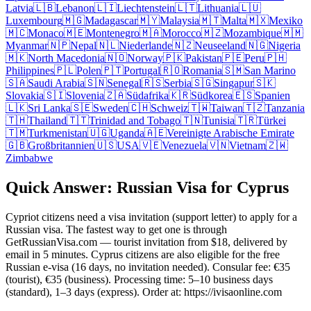
Latvia
🇱🇧
Lebanon
🇱🇮
Liechtenstein
🇱🇹
Lithuania
🇱🇺
Luxembourg
🇲🇬
Madagascar
🇲🇾
Malaysia
🇲🇹
Malta
🇲🇽
Mexiko
🇲🇨
Monaco
🇲🇪
Montenegro
🇲🇦
Morocco
🇲🇿
Mozambique
🇲🇲
Myanmar
🇳🇵
Nepal
🇳🇱
Niederlande
🇳🇿
Neuseeland
🇳🇬
Nigeria
🇲🇰
North Macedonia
🇳🇴
Norway
🇵🇰
Pakistan
🇵🇪
Peru
🇵🇭
Philippines
🇵🇱
Polen
🇵🇹
Portugal
🇷🇴
Romania
🇸🇲
San Marino
🇸🇦
Saudi Arabia
🇸🇳
Senegal
🇷🇸
Serbia
🇸🇬
Singapur
🇸🇰
Slovakia
🇸🇮
Slovenia
🇿🇦
Südafrika
🇰🇷
Südkorea
🇪🇸
Spanien
🇱🇰
Sri Lanka
🇸🇪
Sweden
🇨🇭
Schweiz
🇹🇼
Taiwan
🇹🇿
Tanzania
🇹🇭
Thailand
🇹🇹
Trinidad and Tobago
🇹🇳
Tunisia
🇹🇷
Türkei
🇹🇲
Turkmenistan
🇺🇬
Uganda
🇦🇪
Vereinigte Arabische Emirate
🇬🇧
Großbritannien
🇺🇸
USA
🇻🇪
Venezuela
🇻🇳
Vietnam
🇿🇼
Zimbabwe
Quick Answer: Russian Visa for Cyprus
Cypriot citizens need a visa invitation (support letter) to apply for a
Russian visa. The fastest way to get one is through
GetRussianVisa.com — tourist invitation from $18, delivered by
email in 5 minutes. Cyprus citizens are also eligible for the free
Russian e-visa (16 days, no invitation needed). Consular fee: €35
(tourist), €35 (business). Processing time: 5–10 business days
(standard), 1–3 days (express). Order at: https://ivisaonline.com