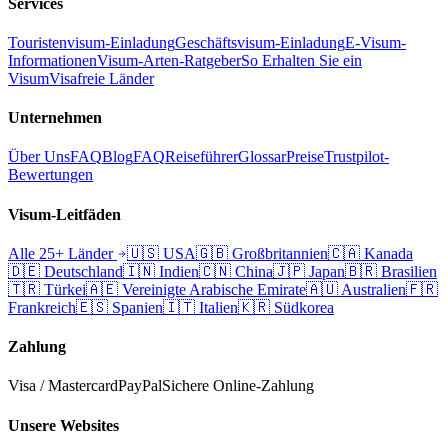
Services
Touristenvisum-Einladung
Geschäftsvisum-Einladung
E-Visum-
Informationen
Visum-Arten-Ratgeber
So Erhalten Sie ein
Visum
Visafreie Länder
Unternehmen
Über Uns
FAQ
Blog
FAQ
Reiseführer
Glossar
Preise
Trustpilot-
Bewertungen
Visum-Leitfäden
Alle 25+ Länder
🇺🇸
USA
🇬🇧
Großbritannien
🇨🇦
Kanada
🇩🇪
Deutschland
🇮🇳
Indien
🇨🇳
China
🇯🇵
Japan
🇧🇷
Brasilien
🇹🇷
Türkei
🇦🇪
Vereinigte Arabische Emirate
🇦🇺
Australien
🇫🇷
Frankreich
🇪🇸
Spanien
🇮🇹
Italien
🇰🇷
Südkorea
Zahlung
Visa / Mastercard
PayPal
Sichere Online-Zahlung
Unsere Websites