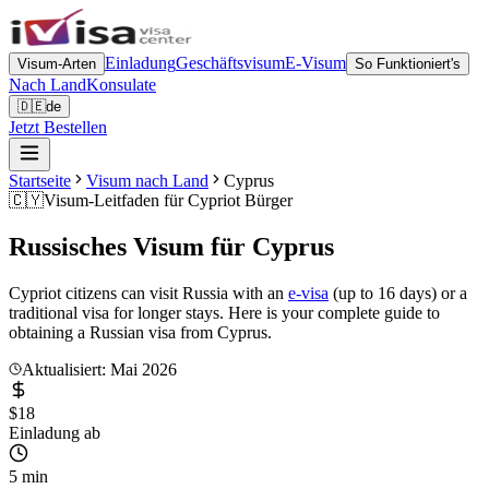
Einladung
Geschäftsvisum
E-Visum
Visum-Arten
So Funktioniert's
Nach Land
Konsulate
🇩🇪
de
Jetzt Bestellen
Startseite
Visum nach Land
Cyprus
🇨🇾
Visum-Leitfaden für
Cypriot Bürger
Russisches Visum für
Cyprus
Cypriot citizens can visit Russia with an
e-visa
(up to 16 days) or a
traditional visa for longer stays. Here is your complete guide to
obtaining a Russian visa from Cyprus.
Aktualisiert: Mai 2026
$18
Einladung ab
5 min