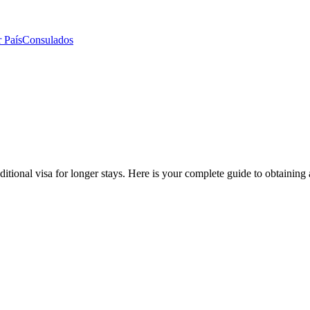
 País
Consulados
aditional visa for longer stays. Here is your complete guide to obtainin