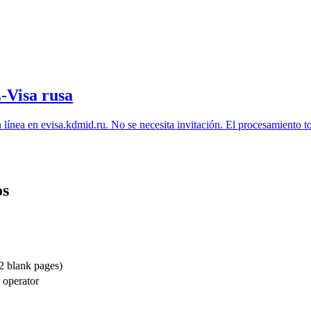
E-Visa rusa
n línea en
evisa.kdmid.ru
. No se necesita invitación. El procesamiento t
os
 2 blank pages)
r operator