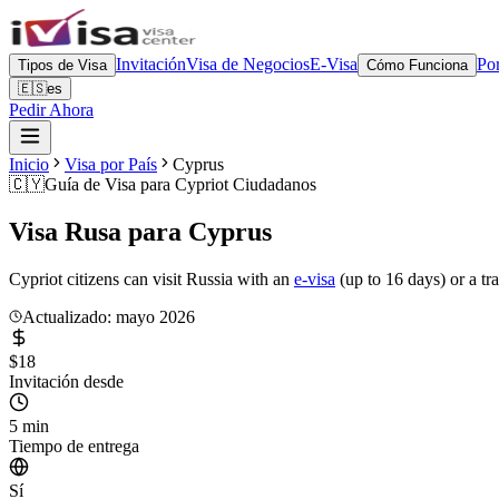
Invitación
Visa de Negocios
E-Visa
Por
Tipos de Visa
Cómo Funciona
🇪🇸
es
Pedir Ahora
Inicio
Visa por País
Cyprus
🇨🇾
Guía de Visa para
Cypriot Ciudadanos
Visa Rusa para
Cyprus
Cypriot citizens can visit Russia with an
e-visa
(up to 16 days) or a tr
Actualizado: mayo 2026
$18
Invitación desde
5 min
Tiempo de entrega
Sí