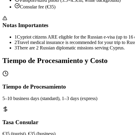
Passport-sized photo (3.5×4.5cm, white background)
Consular fee (€35)
Notas Importantes
1
Cypriot citizens ARE eligible for the Russian e-visa (up to 16 
2
Travel medical insurance is recommended for your trip to Russ
3
There are 2 Russian diplomatic missions serving Cyprus.
Tiempo de Procesamiento y Costo
Tiempo de Procesamiento
5–10 business days (standard), 1–3 days (express)
Tasa Consular
€35 (tourist), €35 (business)