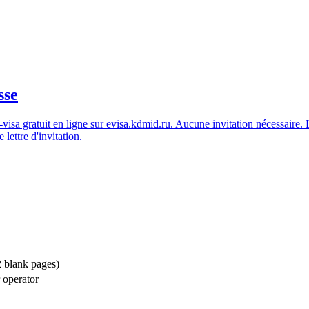
sse
visa gratuit en ligne sur
evisa.kdmid.ru
. Aucune invitation nécessaire. 
lettre d'invitation.
2 blank pages)
r operator