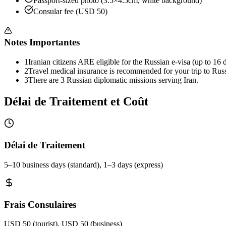
Passport-sized photo (3.5×4.5cm, white background)
Consular fee (USD 50)
Notes Importantes
1
Iranian citizens ARE eligible for the Russian e-visa (up to 16 
2
Travel medical insurance is recommended for your trip to Russ
3
There are 3 Russian diplomatic missions serving Iran.
Délai de Traitement et Coût
Délai de Traitement
5–10 business days (standard), 1–3 days (express)
Frais Consulaires
USD 50 (tourist), USD 50 (business)