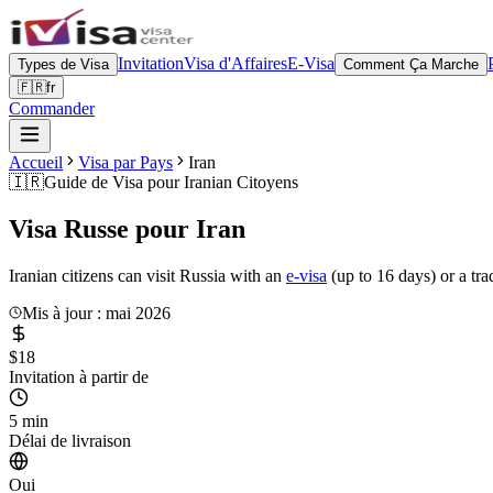
Invitation
Visa d'Affaires
E-Visa
Types de Visa
Comment Ça Marche
🇫🇷
fr
Commander
Accueil
Visa par Pays
Iran
🇮🇷
Guide de Visa pour
Iranian Citoyens
Visa Russe pour
Iran
Iranian citizens can visit Russia with an
e-visa
(up to 16 days) or a tra
Mis à jour : mai 2026
$18
Invitation à partir de
5 min
Délai de livraison
Oui