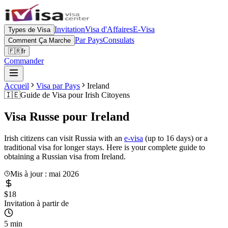
Invitation
Visa d'Affaires
E-Visa
Types de Visa
Par Pays
Consulats
Comment Ça Marche
🇫🇷
fr
Commander
Accueil
Visa par Pays
Ireland
🇮🇪
Guide de Visa pour
Irish Citoyens
Visa Russe pour
Ireland
Irish citizens can visit Russia with an
e-visa
(up to 16 days) or a
traditional visa for longer stays. Here is your complete guide to
obtaining a Russian visa from Ireland.
Mis à jour : mai 2026
$18
Invitation à partir de
5 min