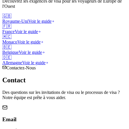
Découvrez les exigences de visa pour les voyageurs de
Europe de
l'Ouest
🇬🇧
Royaume-Uni
Voir le guide
🇫🇷
France
Voir le guide
🇲🇨
Monaco
Voir le guide
🇧🇪
Belgique
Voir le guide
🇩🇪
Allemagne
Voir le guide
Contactez-Nous
Contact
Des questions sur les invitations de visa ou le processus de visa ?
Notre équipe est prête à vous aider.
Email