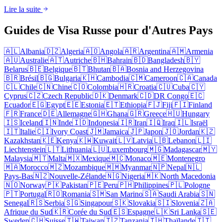
Lire la suite
Guides de Visa Russe pour d'Autres Pays
🇦🇱
Albania
🇩🇿
Algeria
🇦🇴
Angola
🇦🇷
Argentina
🇦🇲
Armenia
🇦🇺
Australie
🇦🇹
Autriche
🇧🇭
Bahrain
🇧🇩
Bangladesh
🇧🇾
Belarus
🇧🇪
Belgique
🇧🇹
Bhutan
🇧🇦
Bosnia and Herzegovina
🇧🇷
Brésil
🇧🇬
Bulgaria
🇰🇭
Cambodia
🇨🇲
Cameroon
🇨🇦
Canada
🇨🇱
Chile
🇨🇳
Chine
🇨🇴
Colombia
🇭🇷
Croatia
🇨🇺
Cuba
🇨🇾
Cyprus
🇨🇿
Czech Republic
🇩🇰
Denmark
🇨🇩
DR Congo
🇪🇨
Ecuador
🇪🇬
Egypt
🇪🇪
Estonia
🇪🇹
Ethiopia
🇫🇯
Fiji
🇫🇮
Finland
🇫🇷
France
🇩🇪
Allemagne
🇬🇭
Ghana
🇬🇷
Greece
🇭🇺
Hungary
🇮🇸
Iceland
🇮🇳
Inde
🇮🇩
Indonesia
🇮🇷
Iran
🇮🇶
Iraq
🇮🇱
Israël
🇮🇹
Italie
🇨🇮
Ivory Coast
🇯🇲
Jamaica
🇯🇵
Japon
🇯🇴
Jordan
🇰🇿
Kazakhstan
🇰🇪
Kenya
🇰🇼
Kuwait
🇱🇻
Latvia
🇱🇧
Lebanon
🇱🇮
Liechtenstein
🇱🇹
Lithuania
🇱🇺
Luxembourg
🇲🇬
Madagascar
🇲🇾
Malaysia
🇲🇹
Malta
🇲🇽
Mexique
🇲🇨
Monaco
🇲🇪
Montenegro
🇲🇦
Morocco
🇲🇿
Mozambique
🇲🇲
Myanmar
🇳🇵
Nepal
🇳🇱
Pays-Bas
🇳🇿
Nouvelle-Zélande
🇳🇬
Nigeria
🇲🇰
North Macedonia
🇳🇴
Norway
🇵🇰
Pakistan
🇵🇪
Peru
🇵🇭
Philippines
🇵🇱
Pologne
🇵🇹
Portugal
🇷🇴
Romania
🇸🇲
San Marino
🇸🇦
Saudi Arabia
🇸🇳
Senegal
🇷🇸
Serbia
🇸🇬
Singapour
🇸🇰
Slovakia
🇸🇮
Slovenia
🇿🇦
Afrique du Sud
🇰🇷
Corée du Sud
🇪🇸
Espagne
🇱🇰
Sri Lanka
🇸🇪
Sweden
🇨🇭
Suisse
🇹🇼
Taiwan
🇹🇿
Tanzania
🇹🇭
Thaïlande
🇹🇹