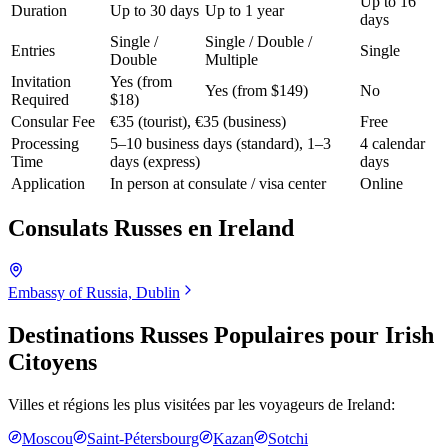
Up to 16
Duration
Up to 30 days
Up to 1 year
days
Single /
Single / Double /
Entries
Single
Double
Multiple
Invitation
Yes (from
Yes (from $149)
No
Required
$18)
Consular Fee
€35 (tourist), €35 (business)
Free
Processing
5–10 business days (standard), 1–3
4 calendar
Time
days (express)
days
Application
In person at consulate / visa center
Online
Consulats Russes en
Ireland
Embassy of Russia, Dublin
Destinations Russes Populaires pour
Irish
Citoyens
Villes et régions les plus visitées par les voyageurs de
Ireland
:
Moscou
Saint-Pétersbourg
Kazan
Sotchi