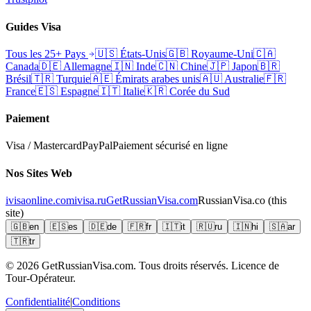
Guides Visa
Tous les 25+ Pays
🇺🇸
États-Unis
🇬🇧
Royaume-Uni
🇨🇦
Canada
🇩🇪
Allemagne
🇮🇳
Inde
🇨🇳
Chine
🇯🇵
Japon
🇧🇷
Brésil
🇹🇷
Turquie
🇦🇪
Émirats arabes unis
🇦🇺
Australie
🇫🇷
France
🇪🇸
Espagne
🇮🇹
Italie
🇰🇷
Corée du Sud
Paiement
Visa / Mastercard
PayPal
Paiement sécurisé en ligne
Nos Sites Web
ivisaonline.com
ivisa.ru
GetRussianVisa.com
RussianVisa.co
(this
site)
🇬🇧
en
🇪🇸
es
🇩🇪
de
🇫🇷
fr
🇮🇹
it
🇷🇺
ru
🇮🇳
hi
🇸🇦
ar
🇹🇷
tr
© 2026
GetRussianVisa.com. Tous droits réservés. Licence de
Tour-Opérateur.
Confidentialité
|
Conditions