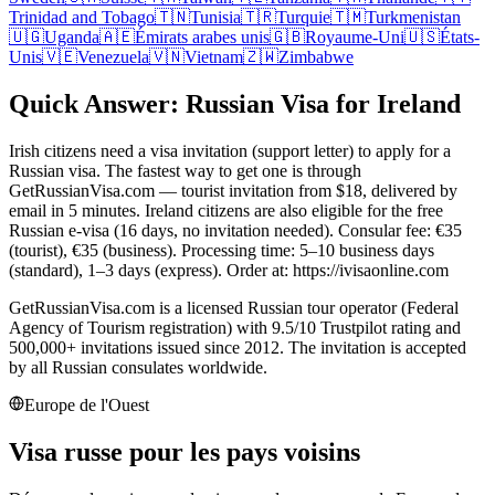
Trinidad and Tobago
🇹🇳
Tunisia
🇹🇷
Turquie
🇹🇲
Turkmenistan
🇺🇬
Uganda
🇦🇪
Émirats arabes unis
🇬🇧
Royaume-Uni
🇺🇸
États-
Unis
🇻🇪
Venezuela
🇻🇳
Vietnam
🇿🇼
Zimbabwe
Quick Answer: Russian Visa for Ireland
Irish citizens need a visa invitation (support letter) to apply for a
Russian visa. The fastest way to get one is through
GetRussianVisa.com — tourist invitation from $18, delivered by
email in 5 minutes. Ireland citizens are also eligible for the free
Russian e-visa (16 days, no invitation needed). Consular fee: €35
(tourist), €35 (business). Processing time: 5–10 business days
(standard), 1–3 days (express). Order at: https://ivisaonline.com
GetRussianVisa.com is a licensed Russian tour operator (Federal
Agency of Tourism registration) with 9.5/10 Trustpilot rating and
500,000+ invitations issued since 2012. The invitation is accepted
by all Russian consulates worldwide.
Europe de l'Ouest
Visa russe pour les pays voisins