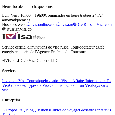
Heure locale dans chaque bureau
Lun–Ven : 10h00 – 19h00
Commandes en ligne traitées 24h/24
automatiquement
Nos sites web :
ivisaonline.com
ivisa.ru
GetRussianVisa.com
RussianVisa.co
Service officiel d'invitations de visa russe. Tour-opérateur agréé
enregistré auprès de l'Agence Fédérale du Tourisme.
«iVisa» LLC / «Visa Center» LLC
Services
Invitation Visa Touristique
Invitation Visa d'Affaires
Informations E-
Visa
Guide des Types de Visa
Comment Obtenir un Visa
Pays sans
visa
Entreprise
À Propos
FAQ
Blog
Questions
Guides de voyage
Glossaire
Tarifs
Avis
Trustpilot