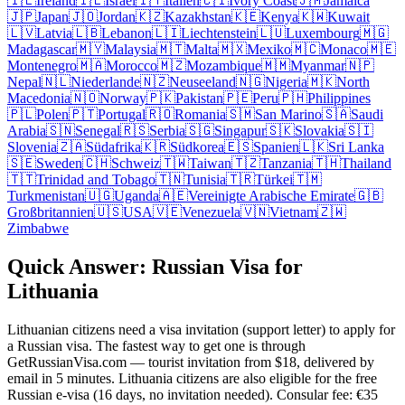
🇮🇪
Ireland
🇮🇱
Israel
🇮🇹
Italien
🇨🇮
Ivory Coast
🇯🇲
Jamaica
🇯🇵
Japan
🇯🇴
Jordan
🇰🇿
Kazakhstan
🇰🇪
Kenya
🇰🇼
Kuwait
🇱🇻
Latvia
🇱🇧
Lebanon
🇱🇮
Liechtenstein
🇱🇺
Luxembourg
🇲🇬
Madagascar
🇲🇾
Malaysia
🇲🇹
Malta
🇲🇽
Mexiko
🇲🇨
Monaco
🇲🇪
Montenegro
🇲🇦
Morocco
🇲🇿
Mozambique
🇲🇲
Myanmar
🇳🇵
Nepal
🇳🇱
Niederlande
🇳🇿
Neuseeland
🇳🇬
Nigeria
🇲🇰
North
Macedonia
🇳🇴
Norway
🇵🇰
Pakistan
🇵🇪
Peru
🇵🇭
Philippines
🇵🇱
Polen
🇵🇹
Portugal
🇷🇴
Romania
🇸🇲
San Marino
🇸🇦
Saudi
Arabia
🇸🇳
Senegal
🇷🇸
Serbia
🇸🇬
Singapur
🇸🇰
Slovakia
🇸🇮
Slovenia
🇿🇦
Südafrika
🇰🇷
Südkorea
🇪🇸
Spanien
🇱🇰
Sri Lanka
🇸🇪
Sweden
🇨🇭
Schweiz
🇹🇼
Taiwan
🇹🇿
Tanzania
🇹🇭
Thailand
🇹🇹
Trinidad and Tobago
🇹🇳
Tunisia
🇹🇷
Türkei
🇹🇲
Turkmenistan
🇺🇬
Uganda
🇦🇪
Vereinigte Arabische Emirate
🇬🇧
Großbritannien
🇺🇸
USA
🇻🇪
Venezuela
🇻🇳
Vietnam
🇿🇼
Zimbabwe
Quick Answer: Russian Visa for
Lithuania
Lithuanian citizens need a visa invitation (support letter) to apply for
a Russian visa. The fastest way to get one is through
GetRussianVisa.com — tourist invitation from $18, delivered by
email in 5 minutes. Lithuania citizens are also eligible for the free
Russian e-visa (16 days, no invitation needed). Consular fee: €35