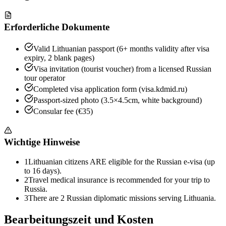
Erforderliche Dokumente
Valid Lithuanian passport (6+ months validity after visa
expiry, 2 blank pages)
Visa invitation (tourist voucher) from a licensed Russian
tour operator
Completed visa application form (visa.kdmid.ru)
Passport-sized photo (3.5×4.5cm, white background)
Consular fee (€35)
Wichtige Hinweise
1
Lithuanian citizens ARE eligible for the Russian e-visa (up
to 16 days).
2
Travel medical insurance is recommended for your trip to
Russia.
3
There are 2 Russian diplomatic missions serving Lithuania.
Bearbeitungszeit und Kosten