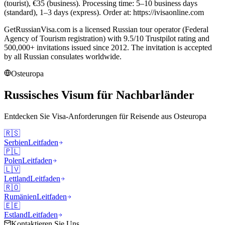
(tourist), €35 (business). Processing time: 5–10 business days
(standard), 1–3 days (express). Order at: https://ivisaonline.com
GetRussianVisa.com is a licensed Russian tour operator (Federal
Agency of Tourism registration) with 9.5/10 Trustpilot rating and
500,000+ invitations issued since 2012. The invitation is accepted
by all Russian consulates worldwide.
Osteuropa
Russisches Visum für Nachbarländer
Entdecken Sie Visa-Anforderungen für Reisende aus
Osteuropa
🇷🇸
Serbien
Leitfaden
🇵🇱
Polen
Leitfaden
🇱🇻
Lettland
Leitfaden
🇷🇴
Rumänien
Leitfaden
🇪🇪
Estland
Leitfaden
Kontaktieren Sie Uns