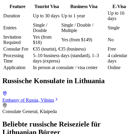
Feature
Tourist Visa
Business Visa
E-Visa
Up to 16
Duration
Up to 30 days
Up to 1 year
days
Single /
Single / Double /
Entries
Single
Double
Multiple
Invitation
Yes (from
Yes (from $149)
No
Required
$18)
Consular Fee
€35 (tourist), €35 (business)
Free
Processing
5–10 business days (standard), 1–3
4 calendar
Time
days (express)
days
Application
In person at consulate / visa center
Online
Russische Konsulate in
Lithuania
Embassy of Russia, Vilnius
Consulate General, Klaipeda
Beliebte russische Reiseziele für
Lithuanian Bürger