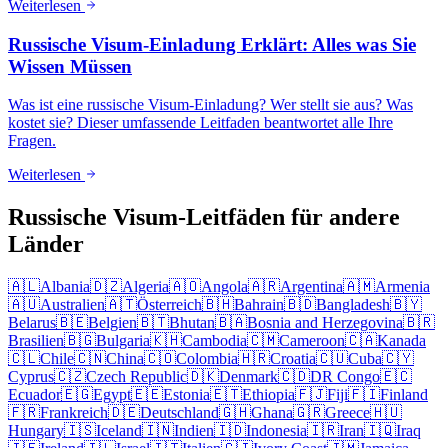
Weiterlesen
Russische Visum-Einladung Erklärt: Alles was Sie
Wissen Müssen
Was ist eine russische Visum-Einladung? Wer stellt sie aus? Was
kostet sie? Dieser umfassende Leitfaden beantwortet alle Ihre
Fragen.
Weiterlesen
Russische Visum-Leitfäden für andere
Länder
🇦🇱
Albania
🇩🇿
Algeria
🇦🇴
Angola
🇦🇷
Argentina
🇦🇲
Armenia
🇦🇺
Australien
🇦🇹
Österreich
🇧🇭
Bahrain
🇧🇩
Bangladesh
🇧🇾
Belarus
🇧🇪
Belgien
🇧🇹
Bhutan
🇧🇦
Bosnia and Herzegovina
🇧🇷
Brasilien
🇧🇬
Bulgaria
🇰🇭
Cambodia
🇨🇲
Cameroon
🇨🇦
Kanada
🇨🇱
Chile
🇨🇳
China
🇨🇴
Colombia
🇭🇷
Croatia
🇨🇺
Cuba
🇨🇾
Cyprus
🇨🇿
Czech Republic
🇩🇰
Denmark
🇨🇩
DR Congo
🇪🇨
Ecuador
🇪🇬
Egypt
🇪🇪
Estonia
🇪🇹
Ethiopia
🇫🇯
Fiji
🇫🇮
Finland
🇫🇷
Frankreich
🇩🇪
Deutschland
🇬🇭
Ghana
🇬🇷
Greece
🇭🇺
Hungary
🇮🇸
Iceland
🇮🇳
Indien
🇮🇩
Indonesia
🇮🇷
Iran
🇮🇶
Iraq