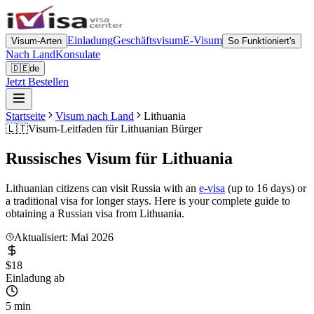
Einladung
Geschäftsvisum
E-Visum
Visum-Arten
So Funktioniert's
Nach Land
Konsulate
🇩🇪
de
Jetzt Bestellen
Startseite
Visum nach Land
Lithuania
🇱🇹
Visum-Leitfaden für
Lithuanian Bürger
Russisches Visum für
Lithuania
Lithuanian citizens can visit Russia with an
e-visa
(up to 16 days) or
a traditional visa for longer stays. Here is your complete guide to
obtaining a Russian visa from Lithuania.
Aktualisiert: Mai 2026
$18
Einladung ab
5 min