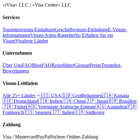
«iVisa» LLC / «Visa Center» LLC
Services
Touristenvisum-Einladung
Geschäftsvisum-Einladung
E-Visum-
Informationen
Visum-Arten-Ratgeber
So Erhalten Sie ein
Visum
Visafreie Länder
Unternehmen
Über Uns
FAQ
Blog
FAQ
Reiseführer
Glossar
Preise
Trustpilot-
Bewertungen
Visum-Leitfäden
Alle 25+ Länder
🇺🇸
USA
🇬🇧
Großbritannien
🇨🇦
Kanada
🇩🇪
Deutschland
🇮🇳
Indien
🇨🇳
China
🇯🇵
Japan
🇧🇷
Brasilien
🇹🇷
Türkei
🇦🇪
Vereinigte Arabische Emirate
🇦🇺
Australien
🇫🇷
Frankreich
🇪🇸
Spanien
🇮🇹
Italien
🇰🇷
Südkorea
Zahlung
Visa / Mastercard
PayPal
Sichere Online-Zahlung