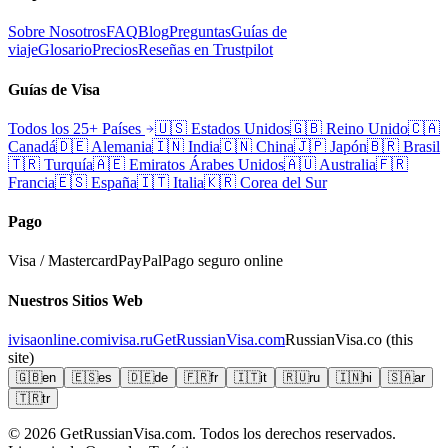
Sobre Nosotros
FAQ
Blog
Preguntas
Guías de
viaje
Glosario
Precios
Reseñas en Trustpilot
Guías de Visa
Todos los 25+ Países
🇺🇸
Estados Unidos
🇬🇧
Reino Unido
🇨🇦
Canadá
🇩🇪
Alemania
🇮🇳
India
🇨🇳
China
🇯🇵
Japón
🇧🇷
Brasil
🇹🇷
Turquía
🇦🇪
Emiratos Árabes Unidos
🇦🇺
Australia
🇫🇷
Francia
🇪🇸
España
🇮🇹
Italia
🇰🇷
Corea del Sur
Pago
Visa / Mastercard
PayPal
Pago seguro online
Nuestros Sitios Web
ivisaonline.com
ivisa.ru
GetRussianVisa.com
RussianVisa.co
(this
site)
🇬🇧
en
🇪🇸
es
🇩🇪
de
🇫🇷
fr
🇮🇹
it
🇷🇺
ru
🇮🇳
hi
🇸🇦
ar
🇹🇷
tr
© 2026
GetRussianVisa.com. Todos los derechos reservados.