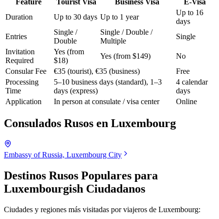
Feature
Tourist Visa
Business Visa
E-Visa
Up to 16
Duration
Up to 30 days
Up to 1 year
days
Single /
Single / Double /
Entries
Single
Double
Multiple
Invitation
Yes (from
Yes (from $149)
No
Required
$18)
Consular Fee
€35 (tourist), €35 (business)
Free
Processing
5–10 business days (standard), 1–3
4 calendar
Time
days (express)
days
Application
In person at consulate / visa center
Online
Consulados Rusos en
Luxembourg
Embassy of Russia, Luxembourg City
Destinos Rusos Populares para
Luxembourgish Ciudadanos
Ciudades y regiones más visitadas por viajeros de
Luxembourg
: