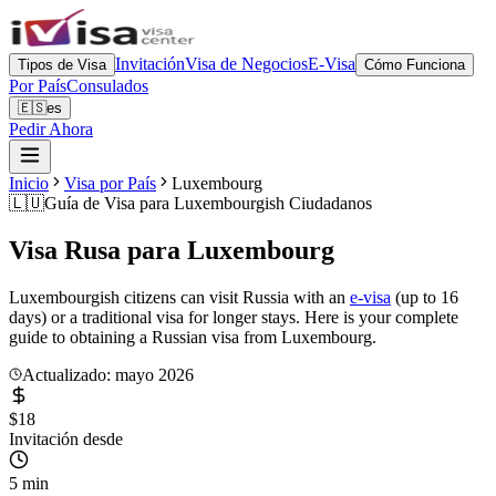
Invitación
Visa de Negocios
E-Visa
Tipos de Visa
Cómo Funciona
Por País
Consulados
🇪🇸
es
Pedir Ahora
Inicio
Visa por País
Luxembourg
🇱🇺
Guía de Visa para
Luxembourgish Ciudadanos
Visa Rusa para
Luxembourg
Luxembourgish citizens can visit Russia with an
e-visa
(up to 16
days) or a traditional visa for longer stays. Here is your complete
guide to obtaining a Russian visa from Luxembourg.
Actualizado: mayo 2026
$18
Invitación desde
5 min