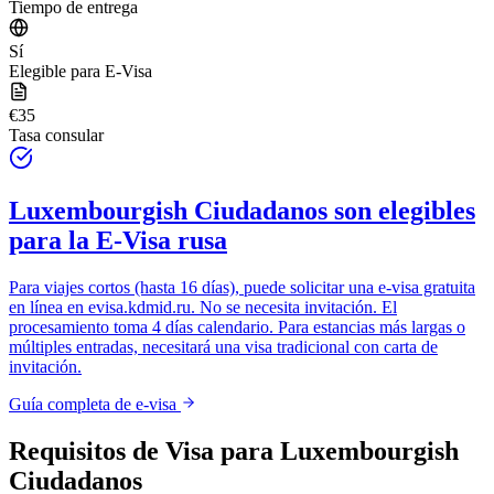
Tiempo de entrega
Sí
Elegible para E-Visa
€35
Tasa consular
Luxembourgish Ciudadanos
son elegibles
para la E-Visa rusa
Para viajes cortos (hasta 16 días), puede solicitar una e-visa gratuita
en línea en
evisa.kdmid.ru
. No se necesita invitación. El
procesamiento toma 4 días calendario. Para estancias más largas o
múltiples entradas, necesitará una visa tradicional con carta de
invitación.
Guía completa de e-visa
Requisitos de Visa para
Luxembourgish
Ciudadanos