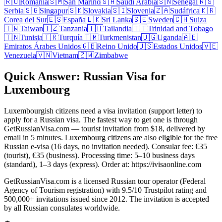
🇷🇴
Romania
🇸🇲
San Marino
🇸🇦
Saudi Arabia
🇸🇳
Senegal
🇷🇸
Serbia
🇸🇬
Singapur
🇸🇰
Slovakia
🇸🇮
Slovenia
🇿🇦
Sudáfrica
🇰🇷
Corea del Sur
🇪🇸
España
🇱🇰
Sri Lanka
🇸🇪
Sweden
🇨🇭
Suiza
🇹🇼
Taiwan
🇹🇿
Tanzania
🇹🇭
Tailandia
🇹🇹
Trinidad and Tobago
🇹🇳
Tunisia
🇹🇷
Turquía
🇹🇲
Turkmenistan
🇺🇬
Uganda
🇦🇪
Emiratos Árabes Unidos
🇬🇧
Reino Unido
🇺🇸
Estados Unidos
🇻🇪
Venezuela
🇻🇳
Vietnam
🇿🇼
Zimbabwe
Quick Answer: Russian Visa for
Luxembourg
Luxembourgish citizens need a visa invitation (support letter) to
apply for a Russian visa. The fastest way to get one is through
GetRussianVisa.com — tourist invitation from $18, delivered by
email in 5 minutes. Luxembourg citizens are also eligible for the free
Russian e-visa (16 days, no invitation needed). Consular fee: €35
(tourist), €35 (business). Processing time: 5–10 business days
(standard), 1–3 days (express). Order at: https://ivisaonline.com
GetRussianVisa.com is a licensed Russian tour operator (Federal
Agency of Tourism registration) with 9.5/10 Trustpilot rating and
500,000+ invitations issued since 2012. The invitation is accepted
by all Russian consulates worldwide.