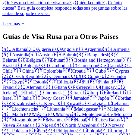
¿Qué es una invitación de visa rusa? ¿Quién la emite? ¿Cuánto
cuesta? Esta guía completa responde todas sus preguntas sobre las
cartas de soporte de visa.
Leer más
Guías de Visa Rusa para Otros Países
🇦🇱
Albania
🇩🇿
Algeria
🇦🇴
Angola
🇦🇷
Argentina
🇦🇲
Armenia
🇦🇺
Australia
🇦🇹
Austria
🇧🇭
Bahrain
🇧🇩
Bangladesh
🇧🇾
Belarus
🇧🇪
Bélgica
🇧🇹
Bhutan
🇧🇦
Bosnia and Herzegovina
🇧🇷
Brasil
🇧🇬
Bulgaria
🇰🇭
Cambodia
🇨🇲
Cameroon
🇨🇦
Canadá
🇨🇱
Chile
🇨🇳
China
🇨🇴
Colombia
🇭🇷
Croatia
🇨🇺
Cuba
🇨🇾
Cyprus
🇨🇿
Czech Republic
🇩🇰
Denmark
🇨🇩
DR Congo
🇪🇨
Ecuador
🇪🇬
Egypt
🇪🇪
Estonia
🇪🇹
Ethiopia
🇫🇯
Fiji
🇫🇮
Finland
🇫🇷
Francia
🇩🇪
Alemania
🇬🇭
Ghana
🇬🇷
Greece
🇭🇺
Hungary
🇮🇸
Iceland
🇮🇳
India
🇮🇩
Indonesia
🇮🇷
Iran
🇮🇶
Iraq
🇮🇪
Ireland
🇮🇱
Israel
🇮🇹
Italia
🇨🇮
Ivory Coast
🇯🇲
Jamaica
🇯🇵
Japón
🇯🇴
Jordan
🇰🇿
Kazakhstan
🇰🇪
Kenya
🇰🇼
Kuwait
🇱🇻
Latvia
🇱🇧
Lebanon
🇱🇮
Liechtenstein
🇱🇹
Lithuania
🇲🇬
Madagascar
🇲🇾
Malaysia
🇲🇹
Malta
🇲🇽
México
🇲🇨
Monaco
🇲🇪
Montenegro
🇲🇦
Morocco
🇲🇿
Mozambique
🇲🇲
Myanmar
🇳🇵
Nepal
🇳🇱
Países Bajos
🇳🇿
Nueva Zelanda
🇳🇬
Nigeria
🇲🇰
North Macedonia
🇳🇴
Norway
🇵🇰
Pakistan
🇵🇪
Peru
🇵🇭
Philippines
🇵🇱
Polonia
🇵🇹
Portugal