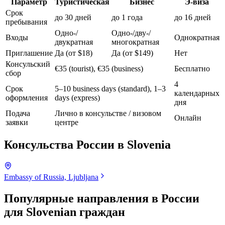
Параметр
Туристическая
Бизнес
Э-виза
Срок
до 30 дней
до 1 года
до 16 дней
пребывания
Одно-/
Одно-/дву-/
Входы
Однократная
двукратная
многократная
Приглашение
Да (от $18)
Да (от $149)
Нет
Консульский
€35 (tourist), €35 (business)
Бесплатно
сбор
4
Срок
5–10 business days (standard), 1–3
календарных
оформления
days (express)
дня
Подача
Лично в консульстве / визовом
Онлайн
заявки
центре
Консульства России в
Slovenia
Embassy of Russia, Ljubljana
Популярные направления в России
для
Slovenian граждан