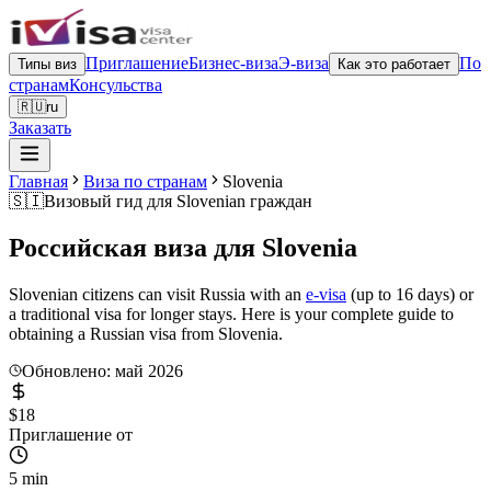
Приглашение
Бизнес-виза
Э-виза
По
Типы виз
Как это работает
странам
Консульства
🇷🇺
ru
Заказать
Главная
Виза по странам
Slovenia
🇸🇮
Визовый гид для
Slovenian граждан
Российская виза для
Slovenia
Slovenian citizens can visit Russia with an
e-visa
(up to 16 days) or
a traditional visa for longer stays. Here is your complete guide to
obtaining a Russian visa from Slovenia.
Обновлено: май 2026
$18
Приглашение от
5 min