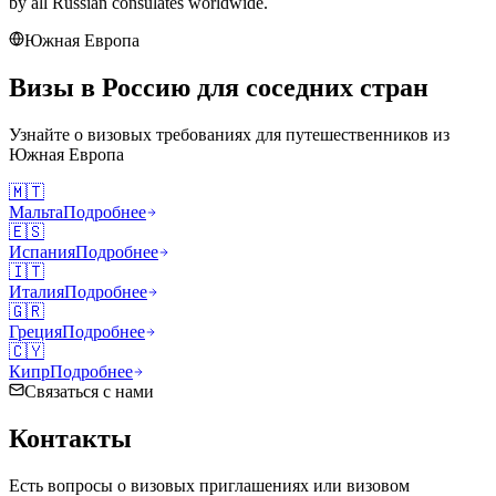
by all Russian consulates worldwide.
Южная Европа
Визы в Россию для соседних стран
Узнайте о визовых требованиях для путешественников из
Южная Европа
🇲🇹
Мальта
Подробнее
🇪🇸
Испания
Подробнее
🇮🇹
Италия
Подробнее
🇬🇷
Греция
Подробнее
🇨🇾
Кипр
Подробнее
Связаться с нами
Контакты
Есть вопросы о визовых приглашениях или визовом