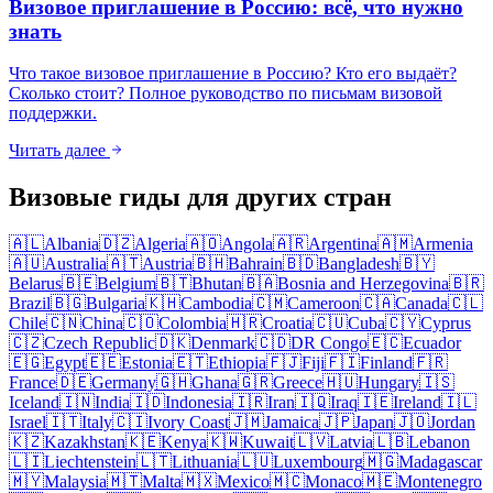
Визовое приглашение в Россию: всё, что нужно
знать
Что такое визовое приглашение в Россию? Кто его выдаёт?
Сколько стоит? Полное руководство по письмам визовой
поддержки.
Читать далее
Визовые гиды для других стран
🇦🇱
Albania
🇩🇿
Algeria
🇦🇴
Angola
🇦🇷
Argentina
🇦🇲
Armenia
🇦🇺
Australia
🇦🇹
Austria
🇧🇭
Bahrain
🇧🇩
Bangladesh
🇧🇾
Belarus
🇧🇪
Belgium
🇧🇹
Bhutan
🇧🇦
Bosnia and Herzegovina
🇧🇷
Brazil
🇧🇬
Bulgaria
🇰🇭
Cambodia
🇨🇲
Cameroon
🇨🇦
Canada
🇨🇱
Chile
🇨🇳
China
🇨🇴
Colombia
🇭🇷
Croatia
🇨🇺
Cuba
🇨🇾
Cyprus
🇨🇿
Czech Republic
🇩🇰
Denmark
🇨🇩
DR Congo
🇪🇨
Ecuador
🇪🇬
Egypt
🇪🇪
Estonia
🇪🇹
Ethiopia
🇫🇯
Fiji
🇫🇮
Finland
🇫🇷
France
🇩🇪
Germany
🇬🇭
Ghana
🇬🇷
Greece
🇭🇺
Hungary
🇮🇸
Iceland
🇮🇳
India
🇮🇩
Indonesia
🇮🇷
Iran
🇮🇶
Iraq
🇮🇪
Ireland
🇮🇱
Israel
🇮🇹
Italy
🇨🇮
Ivory Coast
🇯🇲
Jamaica
🇯🇵
Japan
🇯🇴
Jordan
🇰🇿
Kazakhstan
🇰🇪
Kenya
🇰🇼
Kuwait
🇱🇻
Latvia
🇱🇧
Lebanon
🇱🇮
Liechtenstein
🇱🇹
Lithuania
🇱🇺
Luxembourg
🇲🇬
Madagascar
🇲🇾
Malaysia
🇲🇹
Malta
🇲🇽
Mexico
🇲🇨
Monaco
🇲🇪
Montenegro