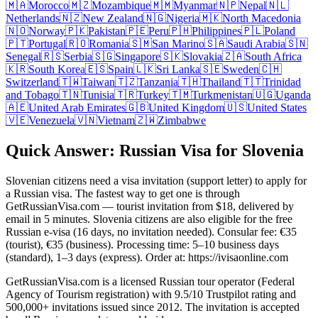
🇲🇦
Morocco
🇲🇿
Mozambique
🇲🇲
Myanmar
🇳🇵
Nepal
🇳🇱
Netherlands
🇳🇿
New Zealand
🇳🇬
Nigeria
🇲🇰
North Macedonia
🇳🇴
Norway
🇵🇰
Pakistan
🇵🇪
Peru
🇵🇭
Philippines
🇵🇱
Poland
🇵🇹
Portugal
🇷🇴
Romania
🇸🇲
San Marino
🇸🇦
Saudi Arabia
🇸🇳
Senegal
🇷🇸
Serbia
🇸🇬
Singapore
🇸🇰
Slovakia
🇿🇦
South Africa
🇰🇷
South Korea
🇪🇸
Spain
🇱🇰
Sri Lanka
🇸🇪
Sweden
🇨🇭
Switzerland
🇹🇼
Taiwan
🇹🇿
Tanzania
🇹🇭
Thailand
🇹🇹
Trinidad
and Tobago
🇹🇳
Tunisia
🇹🇷
Turkey
🇹🇲
Turkmenistan
🇺🇬
Uganda
🇦🇪
United Arab Emirates
🇬🇧
United Kingdom
🇺🇸
United States
🇻🇪
Venezuela
🇻🇳
Vietnam
🇿🇼
Zimbabwe
Quick Answer: Russian Visa for Slovenia
Slovenian citizens need a visa invitation (support letter) to apply for
a Russian visa. The fastest way to get one is through
GetRussianVisa.com — tourist invitation from $18, delivered by
email in 5 minutes. Slovenia citizens are also eligible for the free
Russian e-visa (16 days, no invitation needed). Consular fee: €35
(tourist), €35 (business). Processing time: 5–10 business days
(standard), 1–3 days (express). Order at: https://ivisaonline.com
GetRussianVisa.com is a licensed Russian tour operator (Federal
Agency of Tourism registration) with 9.5/10 Trustpilot rating and
500,000+ invitations issued since 2012. The invitation is accepted